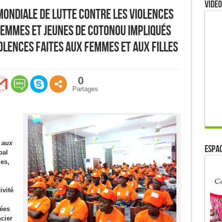
Video
mondiale de Lutte contre les Violences
 Femmes et jeunes de Cotonou impliqués
olences faites aux femmes et aux filles
0
Partages
s aux
ESPAC
bal
es,
ivité
sées
cier