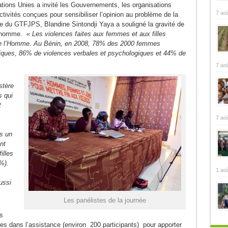
ions Unies a invité les Gouvernements, les organisations
7 ao
ctivités conçues pour sensibiliser l’opinion au problème de la
te du GTFJPS, Blandine Sintondji Yaya a souligné la gravité de
 l’homme.
« Les violences faites aux femmes et aux filles
s de l’Homme. Au Bénin, en 2008, 78% des 2000 femmes
siques, 86% de violences verbales et psychologiques et 44% de
7 ao
stère
s qui
t
7 ao
s un
nt
illes
%).
1 ao
s
ussi
Les panélistes de la journée
s
ées dans l’assistance (environ 200 participants) pour apporter