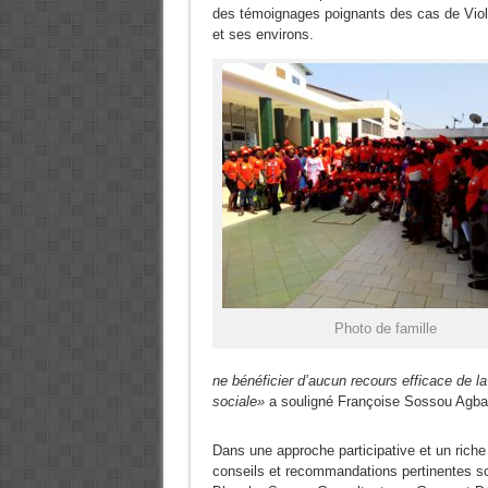
des témoignages poignants des cas de Viole
et ses environs.
Photo de famille
ne bénéficier d’aucun recours efficace de la
sociale»
a souligné Françoise Sossou Agb
Dans une approche participative et un rich
conseils et recommandations pertinentes sont