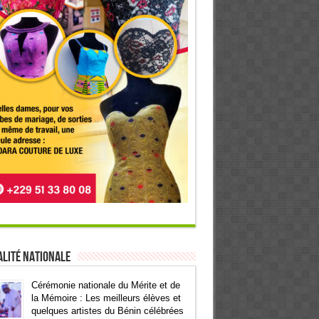
lité Nationale
Cérémonie nationale du Mérite et de
la Mémoire : Les meilleurs élèves et
quelques artistes du Bénin célébrées