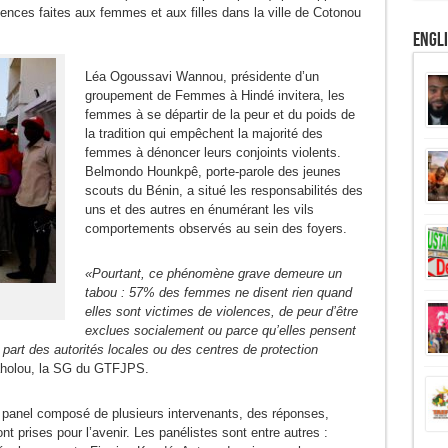
nces faites aux femmes et aux filles dans la ville de Cotonou
Engl
Léa Ogoussavi Wannou, présidente d’un
groupement de Femmes à Hindé invitera, les
femmes à se départir de la peur et du poids de
la tradition qui empêchent la majorité des
femmes à dénoncer leurs conjoints violents.
Belmondo Hounkpê, porte-parole des jeunes
scouts du Bénin, a situé les responsabilités des
uns et des autres en énumérant les vils
comportements observés au sein des foyers.
«Pourtant, ce phénomène grave demeure un
tabou : 57% des femmes ne disent rien quand
elles sont victimes de violences, de peur d’être
exclues socialement ou parce qu’elles pensent
 part des autorités locales ou des centres de protection
aholou, la SG du GTFJPS.
e panel composé de plusieurs intervenants, des réponses,
 prises pour l’avenir. Les panélistes sont entre autres :