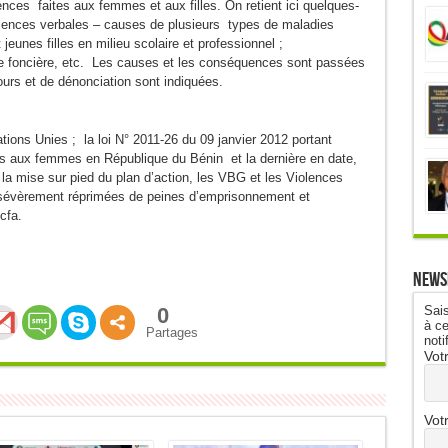
lences faites aux femmes et aux filles. On retient ici quelques-
iolences verbales – causes de plusieurs types de maladies
eunes filles en milieu scolaire et professionnel ;
re foncière, etc. Les causes et les conséquences sont passées
ours et de dénonciation sont indiquées.
ions Unies ; la loi N° 2011-26 du 09 janvier 2012 portant
tes aux femmes en République du Bénin et la dernière en date,
la mise sur pied du plan d’action, les VBG et les Violences
t sévèrement réprimées de peines d’emprisonnement et
cfa.
News
Sais
0
à ce
Partages
noti
Vot
Vot