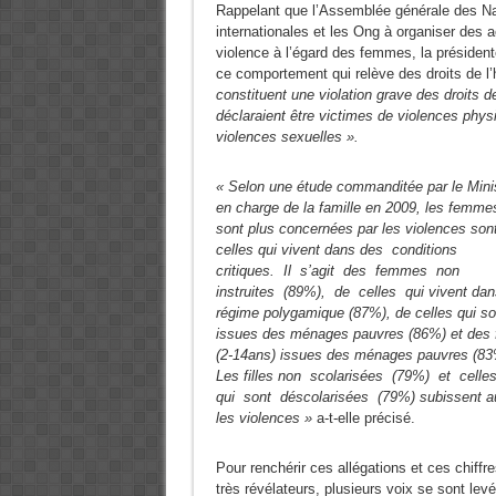
Rappelant que l’Assemblée générale des Nat
internationales et les Ong à organiser des a
violence à l’égard des femmes, la présiden
ce comportement qui relève des droits de
constituent une violation grave des droit
déclaraient être victimes de violences phy
violences sexuelles ».
« Selon une étude commanditée par le Mini
en charge de la famille en 2009, les femme
sont plus concernées par les violences son
celles qui vivent dans des conditions
critiques. Il s’agit des femmes non
instruites (89%), de celles qui vivent dan
régime polygamique (87%), de celles qui so
issues des ménages pauvres (86%) et des f
(2-14ans) issues des ménages pauvres (83
Les filles non scolarisées (79%) et celle
qui sont déscolarisées (79%) subissent a
les violences »
a-t-elle précisé.
Pour renchérir ces allégations et ces chiffre
très révélateurs, plusieurs voix se sont lev