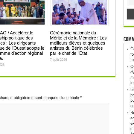
O / Accélérer le
Cérémonie nationale du
ship politique des
Mérite et de la Mémoire : Les
Comm
 : Les dirigeants
meilleurs élèves et quelques
que de l’Ouest adopte le
artistes du Bénin célébrées
G
mme d’action régional
par le chef de l’Etat
fo
ja.
fo
7 août 2026
026
Od
dy
me
le
bi
pr
champs obligatoires sont marqués d'une étoile
*
pu
g
R
ag
ex
st