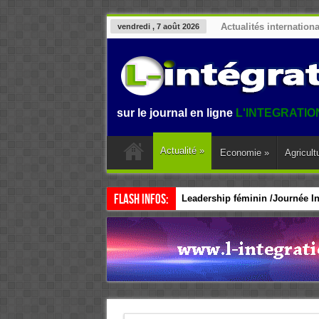
Actualités internation
vendredi , 7 août 2026
ienvenue sur le journal en ligne
L'INTEGRATION.
L'informat
Actualité
»
Economie
»
Agricult
Flash Infos:
Leadership féminin /Journée Int