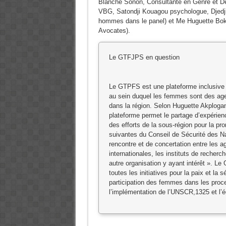
Blanche Sonon, Consultante en Genre et Dé
VBG, Satondji Kouagou psychologue, Djedji
hommes dans le panel) et Me Huguette Bok
Avocates).
Le GTFJPS en question
Le GTPFS est une plateforme inclusive 
au sein duquel les femmes sont des agen
dans la région. Selon Huguette Akplogan
plateforme permet le partage d’expérience
des efforts de la sous-région pour la p
suivantes du Conseil de Sécurité des Nat
rencontre et de concertation entre les
internationales, les instituts de recherch
autre organisation y ayant intérêt ». L
toutes les initiatives pour la paix et la
participation des femmes dans les proc
l’implémentation de l’UNSCR,1325 et l’é