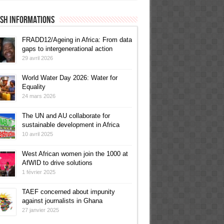
ish informations
FRADD12/Ageing in Africa: From data
gaps to intergenerational action
29 avril 2026
World Water Day 2026: Water for
Equality
24 mars 2026
The UN and AU collaborate for
sustainable development in Africa
10 avril 2025
West African women join the 1000 at
AfWID to drive solutions
1 février 2025
TAEF concerned about impunity
against journalists in Ghana
27 janvier 2025