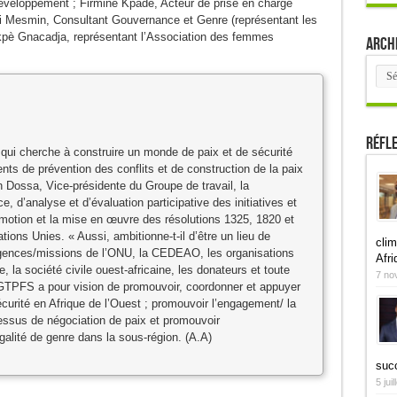
veloppement ; Firmine Kpadé, Acteur de prise en charge
 Mesmin, Consultant Gouvernance et Genre (représentant les
pè Gnacadja, représentant l’Association des femmes
Arch
Arch
Réfl
qui cherche à construire un monde de paix et de sécurité
ts de prévention des conflits et de construction de la paix
 Dossa, Vice-présidente du Groupe de travail, la
, d’analyse et d’évaluation participative des initiatives et
romotion et la mise en œuvre des résolutions 1325, 1820 et
ions Unies. « Aussi, ambitionne-t-il d’être un lieu de
clim
 agences/missions de l’ONU, la CEDEAO, les organisations
Afri
e, la société civile ouest-africaine, les donateurs et toute
7 no
e GTPFS a pour vision de promouvoir, coordonner et appuyer
 sécurité en Afrique de l’Ouest ; promouvoir l’engagement/ la
essus de négociation de paix et promouvoir
galité de genre dans la sous-région. (A.A)
suc
5 jui