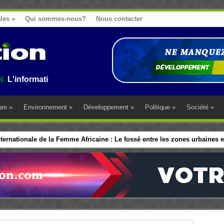
ales
»
Qui sommes-nous?
Nous contacter
ion au Benin, en Afrique et dans le monde.
ure
»
Environnement
»
Développement
»
Politique
»
Société
»
ernationale de la Femme Africaine : Le fossé entre les zones urbaines et