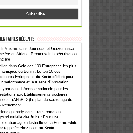
entaires récents
oli Maxime
dans
Jeunesse et Gouvernance
ncière en Afrique: Promouvoir la sécurisation
ncière
ilon
dans
Gala des 100 Entreprises les plus
namiques du Bénin : Le top 10 des
illeures Entreprises du Bénin célébré pour
ur performance et leur sens d’innovation
o yara
dans
L’Agence nationale pour les
estations aux Etablissements scolaires
blics : (ANaPES)Le plan de sauvetage du
ouvernement
oland gnimady
dans
Transformation
roindustrielle des fruits : Pour une
ploitation agroindustrielle de la Pomme white
ar (appelée chez nous au Bénin :