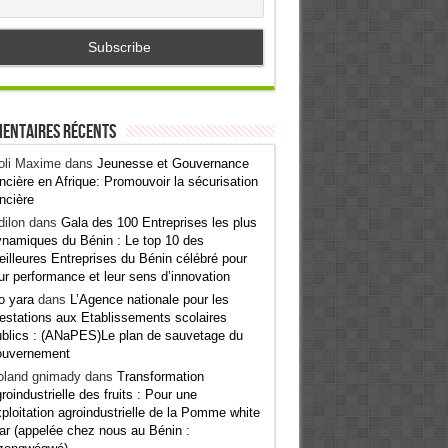
entaires récents
oli Maxime
dans
Jeunesse et Gouvernance
ncière en Afrique: Promouvoir la sécurisation
ncière
ilon
dans
Gala des 100 Entreprises les plus
namiques du Bénin : Le top 10 des
illeures Entreprises du Bénin célébré pour
ur performance et leur sens d’innovation
o yara
dans
L’Agence nationale pour les
estations aux Etablissements scolaires
blics : (ANaPES)Le plan de sauvetage du
ouvernement
oland gnimady
dans
Transformation
roindustrielle des fruits : Pour une
ploitation agroindustrielle de la Pomme white
ar (appelée chez nous au Bénin :