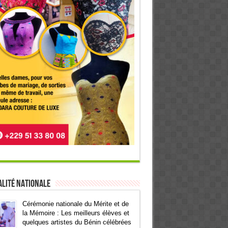
lité Nationale
Cérémonie nationale du Mérite et de
la Mémoire : Les meilleurs élèves et
quelques artistes du Bénin célébrées