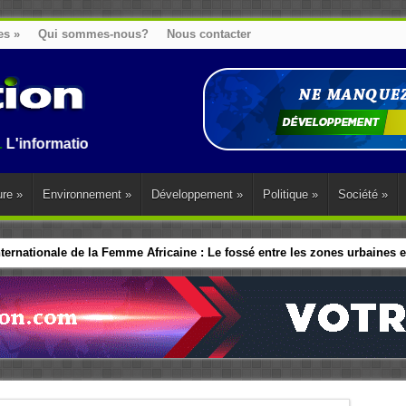
es
»
Qui sommes-nous?
Nous contacter
ion au Benin, en Afrique et dans le monde.
ure
»
Environnement
»
Développement
»
Politique
»
Société
»
ernationale de la Femme Africaine : Le fossé entre les zones urbaines et