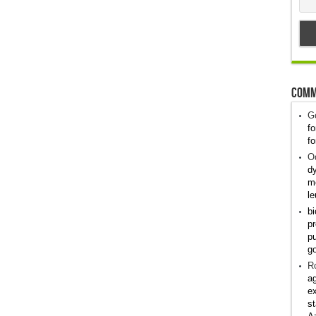
Comm
G
fo
fo
Od
dy
me
le
bi
pr
pu
g
R
ag
ex
st