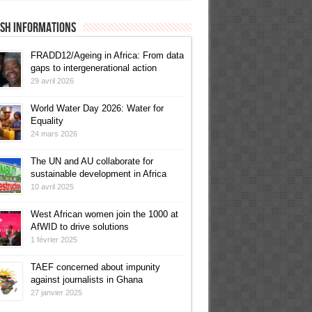
ish informations
FRADD12/Ageing in Africa: From data
gaps to intergenerational action
29 avril 2026
World Water Day 2026: Water for
Equality
24 mars 2026
The UN and AU collaborate for
sustainable development in Africa
10 avril 2025
West African women join the 1000 at
AfWID to drive solutions
1 février 2025
TAEF concerned about impunity
against journalists in Ghana
27 janvier 2025