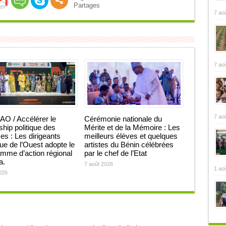
Partages
7 ao
7 ao
7 ao
O / Accélérer le
Cérémonie nationale du
ship politique des
Mérite et de la Mémoire : Les
 : Les dirigeants
meilleurs élèves et quelques
que de l’Ouest adopte le
artistes du Bénin célébrées
mme d’action régional
par le chef de l’Etat
ja.
7 août 2026
1 ao
026