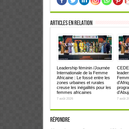
Articles en relation
Leadership féminin /Journée
CEDEA
Internationale de la Femme
leader
Africaine : Le fossé entre les
Femmes
zones urbaines et rurales
d’Afri
creuse les inégalités pour les
progra
femmes africaines
d’Abu
7 août 2026
7 août 2
Répondre