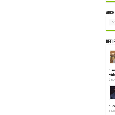
Arch
Arch
Réfl
clim
Afri
7 no
suc
5 jui