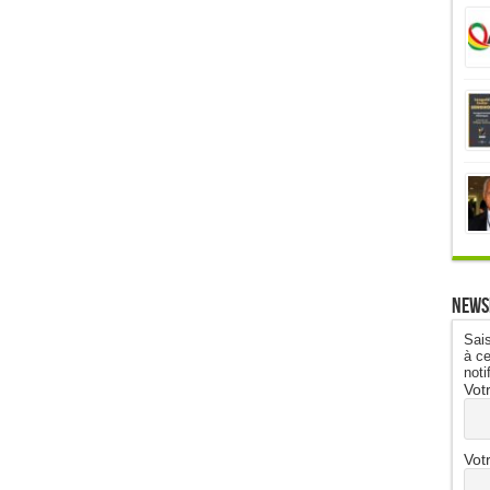
News
Sais
à ce
noti
Vot
Vot