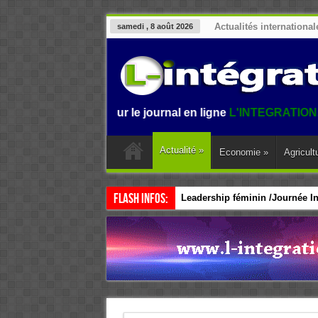
Actualités international
samedi , 8 août 2026
ienvenue sur le journal en ligne
L'INTEGRATION.
L'informat
Actualité
»
Economie
»
Agricult
Flash Infos:
Leadership féminin /Journée Int