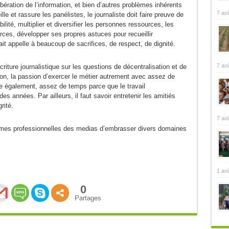
ibération de l’information, et bien d’autres problèmes inhérents
7 ao
le et rassure les panélistes, le journaliste doit faire preuve de
ilité, multiplier et diversifier les personnes ressources, les
rces, développer ses propres astuces pour recueillir
ait appelle à beaucoup de sacrifices, de respect, de dignité.
7 ao
criture journalistique sur les questions de décentralisation et de
tion, la passion d’exercer le métier autrement avec assez de
te également, assez de temps parce que le travail
es années. Par ailleurs, il faut savoir entretenir les amitiés
rité.
7 ao
emmes professionnelles des medias d’embrasser divers domaines
1 ao
0
Partages