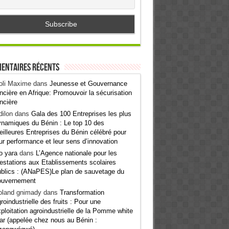
entaires récents
oli Maxime
dans
Jeunesse et Gouvernance
ncière en Afrique: Promouvoir la sécurisation
ncière
ilon
dans
Gala des 100 Entreprises les plus
namiques du Bénin : Le top 10 des
illeures Entreprises du Bénin célébré pour
ur performance et leur sens d’innovation
o yara
dans
L’Agence nationale pour les
estations aux Etablissements scolaires
blics : (ANaPES)Le plan de sauvetage du
ouvernement
oland gnimady
dans
Transformation
roindustrielle des fruits : Pour une
ploitation agroindustrielle de la Pomme white
ar (appelée chez nous au Bénin :