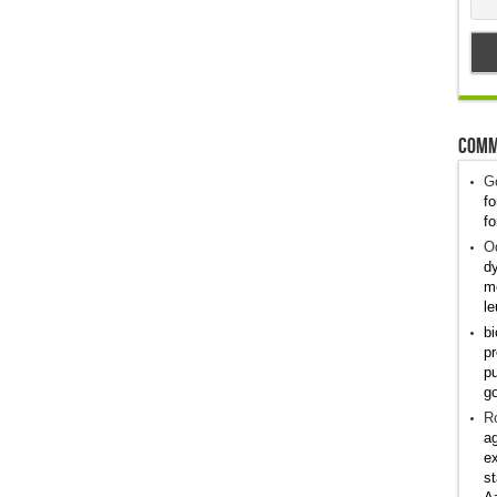
Comm
G
fo
fo
Od
dy
me
le
bi
pr
pu
g
R
ag
ex
st