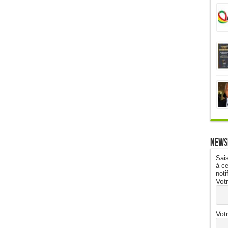
News
Sais
à ce
noti
Vot
Vot