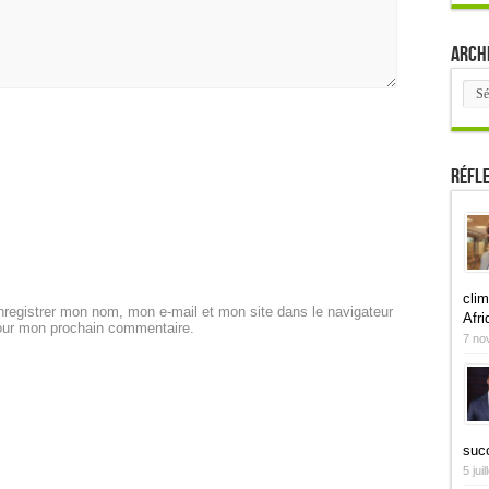
Arch
Arch
Réfl
clim
registrer mon nom, mon e-mail et mon site dans le navigateur
Afri
our mon prochain commentaire.
7 no
suc
5 jui