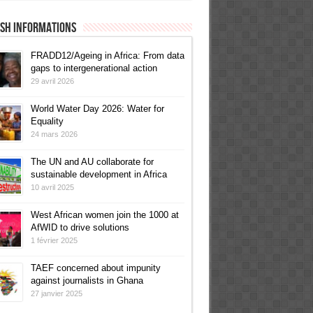
ish informations
FRADD12/Ageing in Africa: From data
gaps to intergenerational action
29 avril 2026
World Water Day 2026: Water for
Equality
24 mars 2026
The UN and AU collaborate for
sustainable development in Africa
10 avril 2025
West African women join the 1000 at
AfWID to drive solutions
1 février 2025
TAEF concerned about impunity
against journalists in Ghana
27 janvier 2025