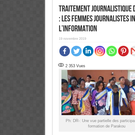
Traitement journalistique 
: Les femmes journalistes i
l’information
19 novembre 2019
2 353
Vues
Ph: DR-: Une vue partielle des participa
formation de Parakou