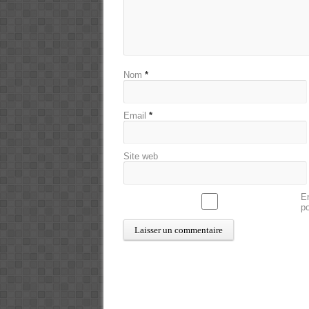
Nom
*
Email
*
Site web
En
p