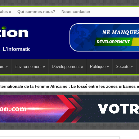
nales
»
Qui sommes-nous?
Nous contacter
ion au Benin, en Afrique et dans le monde.
ure
»
Environnement
»
Développement
»
Politique
»
Société
»
ernationale de la Femme Africaine : Le fossé entre les zones urbaines et