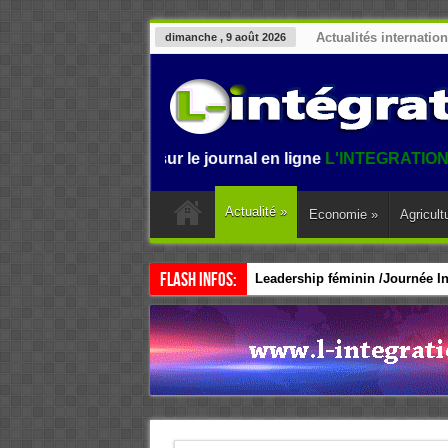
Actualités internatio
dimanche , 9 août 2026
ienvenue sur le journal en ligne
L'INTEGRATION.
L'informat
Actualité
»
Economie
»
Agricult
Flash Infos:
Leadership féminin /Journée Int