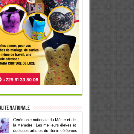
lité Nationale
Cérémonie nationale du Mérite et de
la Mémoire : Les meilleurs élèves et
quelques artistes du Bénin célébrées