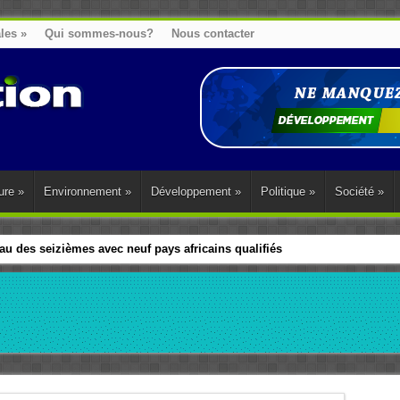
ales
»
Qui sommes-nous?
Nous contacter
ure
»
Environnement
»
Développement
»
Politique
»
Société
»
u des seizièmes avec neuf pays africains qualifiés
t sa diaspora tentent de parler d’une seule voix sur la question des répar