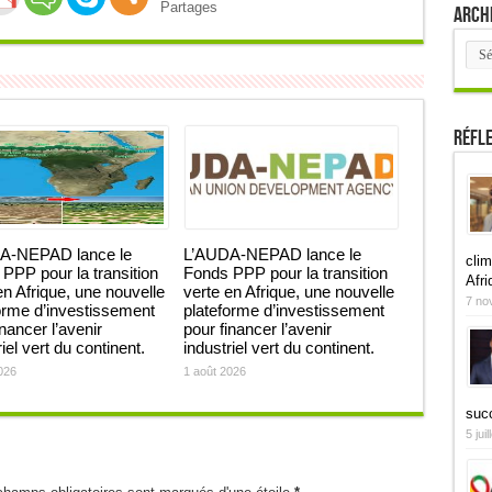
Partages
Arch
Arch
Réfl
A-NEPAD lance le
L’AUDA-NEPAD lance le
clim
PPP pour la transition
Fonds PPP pour la transition
Afri
en Afrique, une nouvelle
verte en Afrique, une nouvelle
7 no
orme d’investissement
plateforme d’investissement
inancer l’avenir
pour financer l’avenir
iel vert du continent.
industriel vert du continent.
026
1 août 2026
suc
5 jui