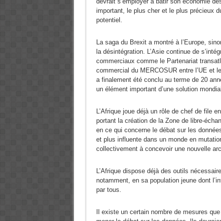
devrait s’employer à bâtir son économie des
important, le plus cher et le plus précieux 
potentiel.
La saga du Brexit a montré à l’Europe, sinon
la désintégration. L’Asie continue de s’int
commerciaux comme le Partenariat transatl
commercial du MERCOSUR entre l’UE et le b
a finalement été conclu au terme de 20 ann
un élément important d’une solution mondia
L’Afrique joue déjà un rôle de chef de file e
portant la création de la Zone de libre-écha
en ce qui concerne le débat sur les données
et plus influente dans un monde en mutati
collectivement à concevoir une nouvelle arc
L’Afrique dispose déjà des outils nécessair
notamment, en sa population jeune dont l’in
par tous.
Il existe un certain nombre de mesures que 