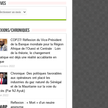
ives
ives
exions/Chroniques
COP27/ Réflexion du Vice-Président
de la Banque mondiale pour la Région
Afrique de l’Ouest et Centrale : Loin
de la théorie, le changement
atique est déjà une réalité accablante en
que
vembre 2022
Chronique: Des politiques favorables
aux opérateurs ont placé les
industries du gaz naturel du Sénégal
et de la Mauritanie sur la voie du
cès (Par NJ Ayuk)
llet 2022
Reflexion : « Mort » d’un neutre
anonyme