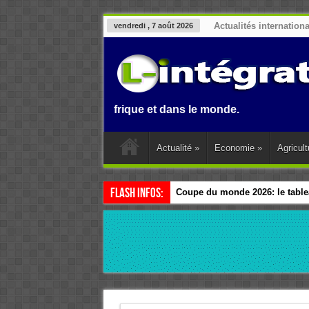
Actualités internation
vendredi , 7 août 2026
Benin, en Afrique et dans le monde.
Actualité
»
Economie
»
Agricult
Flash Infos:
Coupe du monde 2026: le tablea
Esclavage: à Accra, l’Afrique e