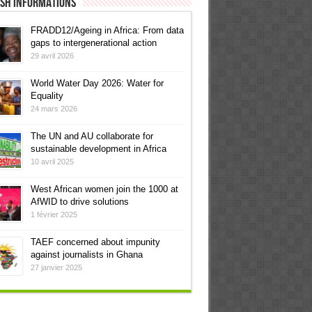
ish informations
FRADD12/Ageing in Africa: From data
gaps to intergenerational action
29 avril 2026
World Water Day 2026: Water for
Equality
24 mars 2026
The UN and AU collaborate for
sustainable development in Africa
10 avril 2025
West African women join the 1000 at
AfWID to drive solutions
1 février 2025
TAEF concerned about impunity
against journalists in Ghana
27 janvier 2025