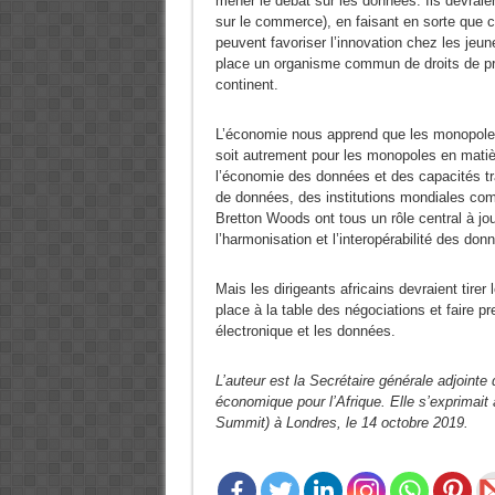
mener le débat sur les données. Ils devraient 
sur le commerce), en faisant en sorte que ce 
peuvent favoriser l’innovation chez les jeun
place un organisme commun de droits de prop
continent.
L’économie nous apprend que les monopoles n
soit autrement pour les monopoles en mati
l’économie des données et des capacités tra
de données, des institutions mondiales comm
Bretton Woods ont tous un rôle central à jou
l’harmonisation et l’interopérabilité des donn
Mais les dirigeants africains devraient tir
place à la table des négociations et faire 
électronique et les données.
L’auteur est la Secrétaire générale adjoint
économique pour l’Afrique. Elle s’exprimait
Summit) à Londres, le 14 octobre 2019.