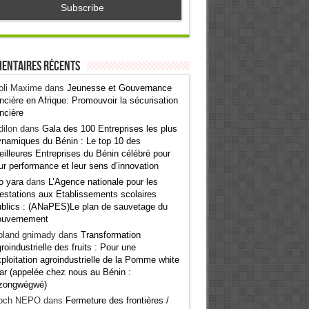
entaires récents
oli Maxime
dans
Jeunesse et Gouvernance
ncière en Afrique: Promouvoir la sécurisation
ncière
ilon
dans
Gala des 100 Entreprises les plus
namiques du Bénin : Le top 10 des
illeures Entreprises du Bénin célébré pour
ur performance et leur sens d’innovation
o yara
dans
L’Agence nationale pour les
estations aux Etablissements scolaires
blics : (ANaPES)Le plan de sauvetage du
ouvernement
oland gnimady
dans
Transformation
roindustrielle des fruits : Pour une
ploitation agroindustrielle de la Pomme white
ar (appelée chez nous au Bénin :
zongwégwé)
och NEPO
dans
Fermeture des frontières /