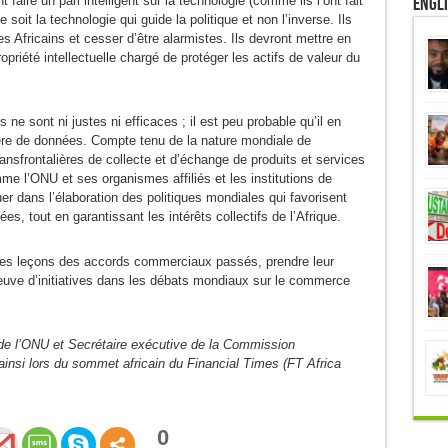
Engl
faire un pari intelligent sur la technologie (comme ils l’ont fait
soit la technologie qui guide la politique et non l’inverse. Ils
es Africains et cesser d’être alarmistes. Ils devront mettre en
riété intellectuelle chargé de protéger les actifs de valeur du
e sont ni justes ni efficaces ; il est peu probable qu’il en
ère de données. Compte tenu de la nature mondiale de
nsfrontalières de collecte et d’échange de produits et services
e l’ONU et ses organismes affiliés et les institutions de
er dans l’élaboration des politiques mondiales qui favorisent
ées, tout en garantissant les intérêts collectifs de l’Afrique.
er les leçons des accords commerciaux passés, prendre leur
preuve d’initiatives dans les débats mondiaux sur le commerce
e de l’ONU et Secrétaire exécutive de la Commission
 ainsi lors du sommet africain du Financial Times (FT Africa
0