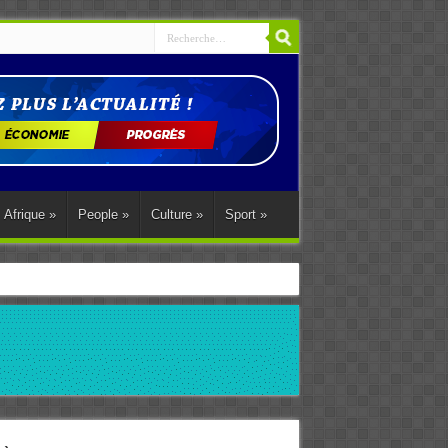
Afrique
»
People
»
Culture
»
Sport
»
ations