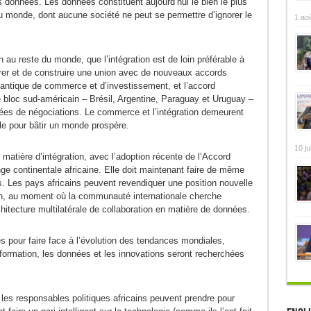
 données. Les données constituent aujourd’hui le bien le plus
du monde, dont aucune société ne peut se permettre d’ignorer le
1 ao
 au reste du monde, que l’intégration est de loin préférable à
égrer et de construire une union avec de nouveaux accords
antique de commerce et d’investissement, et l’accord
loc sud-américain – Brésil, Argentine, Paraguay et Uruguay –
ées de négociations. Le commerce et l’intégration demeurent
le pour bâtir un monde prospère.
10 ju
n matière d’intégration, avec l’adoption récente de l’Accord
nge continentale africaine. Elle doit maintenant faire de même
. Les pays africains peuvent revendiquer une position nouvelle
on, au moment où la communauté internationale cherche
hitecture multilatérale de collaboration en matière de données.
es pour faire face à l’évolution des tendances mondiales,
formation, les données et les innovations seront recherchées
les responsables politiques africains peuvent prendre pour