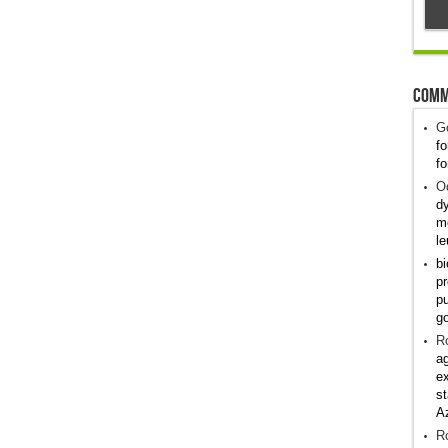
Comm
G
fo
fo
Od
dy
me
le
bi
pr
pu
g
R
ag
ex
st
A
R