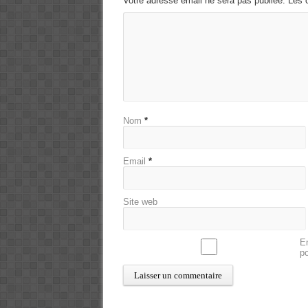
Votre adresse email ne sera pas publiée. Les 
Nom
*
Email
*
Site web
En
p