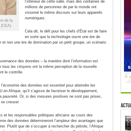
l’intérieur de cette salle, mais des centaines de
millions de personnes de par le monde ont
visionné le même discours sur leurs appareils
numériques.
ve de la
e (CEA)
Cela dit, le défi pour les chefs d’État est de faire
en sorte que la technologie ouvre une ère de
r et non une ère de domination par un petit groupe, un scénario
ouvernance des données – la manière dont l’information est
que tous les citoyens ont la même perception de la nouvelle
t le contrôle.
de l’économie des données est essentiel pour atteindre les
 en Afrique, qu’il s’agisse de favoriser le développement,
 la pauvreté. Or, si des mesures positives ne sont pas prises,
d se creuser.
Actua
s et les responsables politiques africains au cours des
nomie des données détermineront l’ampleur des avantages que
irer. Plutôt que de s’occuper à rechercher du pétrole, l’Afrique