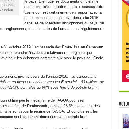
le pays. Bien que les documents officiels ne
ncophones
soient pas très explicites, cette «
sanction
» du
ituation
Cameroun est certainement en rapport avec la
crise sociopolitique qui sévit depuis fin 2016
dans les deux régions anglophones du pays, où
tes anglophones, dont les actes de barbarie sont régulièrement
e 31 octobre 2019, l’ambassade des États-Unis au Cameroun
mieux comprendre l’incidence relativement marginale que
t avoir sur les échanges commerciaux avec le pays de l’Oncle
que américaine, au cours de l’année 2018, «
le Cameroun a
ollars en biens et services vers les États-Unis. 63 millions de
tre de l’AGOA, dont plus de 90% sous forme de pétrole brut
».
eroun utilise peu le mécanisme de l’AGOA pour ses
Actua
re les chiffres de l’ambassade, environ 28,3% seulement des
nis le sont sous le régime de l’AGOA. Et qui plus est, les
méricaine sont largement dominées par le pétrole brut.