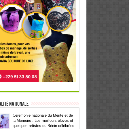
lité Nationale
Cérémonie nationale du Mérite et de
la Mémoire : Les meilleurs élèves et
quelques artistes du Bénin célébrées