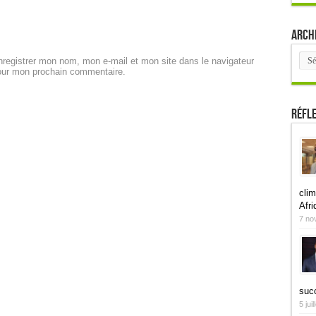
Arch
Arch
registrer mon nom, mon e-mail et mon site dans le navigateur
our mon prochain commentaire.
Réfl
clim
Afri
7 no
suc
5 jui