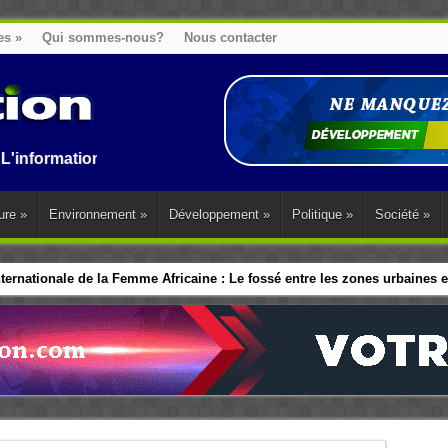
es
»
Qui sommes-nous?
Nous contacter
on au Benin, en Afrique et dans le monde.
ure
»
Environnement
»
Développement
»
Politique
»
Société
»
ernationale de la Femme Africaine : Le fossé entre les zones urbaines et