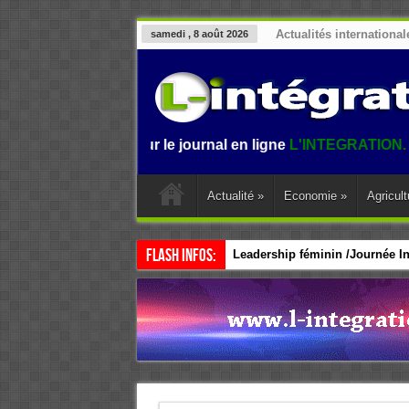
Actualités international
samedi , 8 août 2026
envenue sur le journal en ligne
L'INTEGRATION.
L'informati
Actualité
»
Economie
»
Agricult
Flash Infos:
Leadership féminin /Journée Int