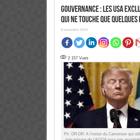
Gouvernance : Les USA excl
qui ne touche que quelques
8 novembre 2019
2 157
Vues
Ph: DR-DR: A l’instar du Cameroun qui util
mécanisme de l’AGOA pour ses exportat