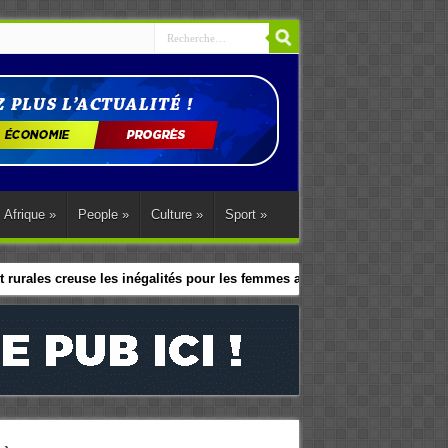
Afrique
»
People
»
Culture
»
Sport
»
 rurales creuse les inégalités pour les femmes africaines