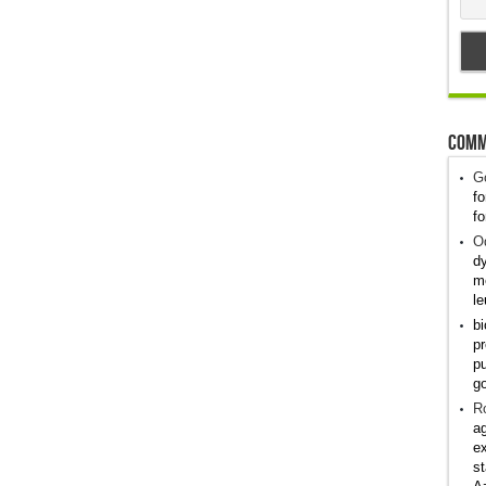
Comm
G
fo
fo
Od
dy
me
le
bi
pr
pu
g
R
ag
ex
st