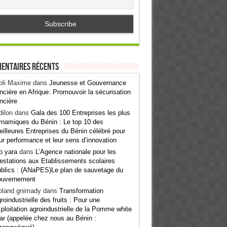
entaires récents
oli Maxime
dans
Jeunesse et Gouvernance
ncière en Afrique: Promouvoir la sécurisation
ncière
ilon
dans
Gala des 100 Entreprises les plus
namiques du Bénin : Le top 10 des
illeures Entreprises du Bénin célébré pour
ur performance et leur sens d’innovation
o yara
dans
L’Agence nationale pour les
estations aux Etablissements scolaires
blics : (ANaPES)Le plan de sauvetage du
ouvernement
oland gnimady
dans
Transformation
roindustrielle des fruits : Pour une
ploitation agroindustrielle de la Pomme white
ar (appelée chez nous au Bénin :