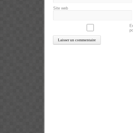
Site web
En
p