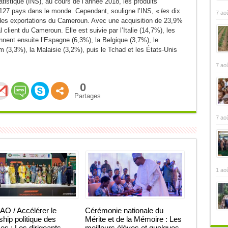
tatistique (INS), au cours de l’année 2018, les produits
 127 pays dans le monde. Cependant, souligne l’INS, «
les
dix
7 ao
 des exportations du Cameroun. Avec une acquisition de 23,9%
l client du Cameroun. Elle est suivie par l’Italie (14,7%), les
nent ensuite l’Espagne (6,3%), la Belgique (3,7%), le
m (3,3%), la Malaisie (3,2%), puis le Tchad et les États-Unis
7 ao
0
Partages
7 ao
1 ao
O / Accélérer le
Cérémonie nationale du
ship politique des
Mérite et de la Mémoire : Les
 : Les dirigeants
meilleurs élèves et quelques