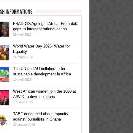
ish informations
FRADD12/Ageing in Africa: From data
gaps to intergenerational action
29 avril 2026
World Water Day 2026: Water for
Equality
24 mars 2026
The UN and AU collaborate for
sustainable development in Africa
10 avril 2025
West African women join the 1000 at
AfWID to drive solutions
1 février 2025
TAEF concerned about impunity
against journalists in Ghana
27 janvier 2025