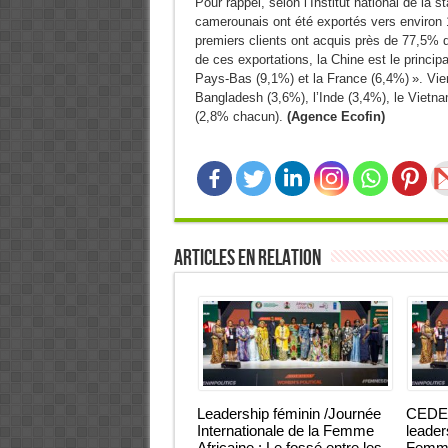
Pour rappel, selon l’Institut national de la s
camerounais ont été exportés vers environ
premiers clients ont acquis près de 77,5%
de ces exportations, la Chine est le principa
Pays-Bas (9,1%) et la France (6,4%) ». Vien
Bangladesh (3,6%), l’Inde (3,4%), le Vietna
(2,8% chacun).
(Agence Ecofin)
Articles en relation
Leadership féminin /Journée
CEDEA
Internationale de la Femme
leader
Africaine : Le fossé entre les
Femmes