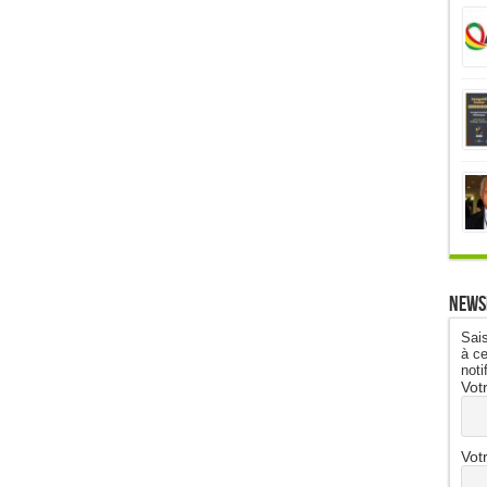
News
Sais
à ce
noti
Vot
Vot