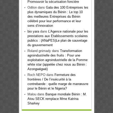
Promouvoir la sécurisation foncière
Odilon
dans
Gala des 100 Entreprises les
plus dynamiques du Bénin : Le top 10
des meilleures Entreprises du Bénin
célébré pour leur performance et leur
sens d’innovation
bio yara
dans
L’Agence nationale pour les
prestations aux Etablissements scolaires
publics : (ANaPES)Le plan de sauvetage
du gouvernement
Roland gnimady
dans
Transformation
agroindustrielle des fruits : Pour une
exploitation agroindustrielle de la Pomme
white star (appelée chez nous au Bénin :
Azongwégwé)
Roch NEPO
dans
Fermeture des
frontières / De l’insécurité à la
contrebande : quelle marge de manœuvre
pour le Bénin et le Nigeria?
Malou
dans
Banque mondiale Bénin : M.
Atou SECK remplace Mme Katrina
Sharkey