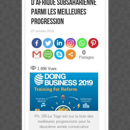
d’Afrique subsaharienne
parmi les meilleures
progression
27 octobre 2019
0
Partages
1 896
Vues
Ph: DR-Le Togo est sur la liste des
meilleures progressions pour la
deuxième année consécutive