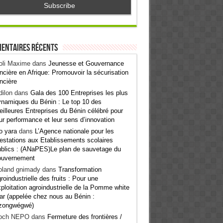
entaires récents
oli Maxime
dans
Jeunesse et Gouvernance
ncière en Afrique: Promouvoir la sécurisation
ncière
ilon
dans
Gala des 100 Entreprises les plus
namiques du Bénin : Le top 10 des
illeures Entreprises du Bénin célébré pour
ur performance et leur sens d’innovation
o yara
dans
L’Agence nationale pour les
estations aux Etablissements scolaires
blics : (ANaPES)Le plan de sauvetage du
ouvernement
oland gnimady
dans
Transformation
roindustrielle des fruits : Pour une
ploitation agroindustrielle de la Pomme white
ar (appelée chez nous au Bénin :
zongwégwé)
och NEPO
dans
Fermeture des frontières /