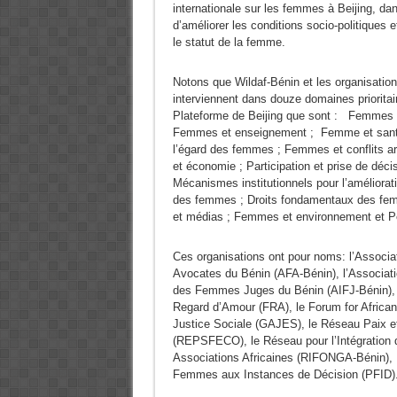
internationale sur les femmes à Beijing, da
d’améliorer les conditions socio-politiques
le statut de la femme.
Notons que Wildaf-Bénin et les organisatio
interviennent dans douze domaines prioritai
Plateforme de Beijing que sont : Femmes e
Femmes et enseignement ; Femme et santé
l’égard des femmes ; Femmes et conflits 
et économie ; Participation et prise de décis
Mécanismes institutionnels pour l’améliorati
des femmes ; Droits fondamentaux des f
et médias ; Femmes et environnement et Pet
Ces organisations ont pour noms: l’Assoc
Avocates du Bénin (AFA-Bénin), l’Associati
des Femmes Juges du Bénin (AIFJ-Bénin), 
Regard d’Amour (FRA), le Forum for Africa
Justice Sociale (GAJES), le Réseau Paix 
(REPSFECO), le Réseau pour l’Intégratio
Associations Africaines (RIFONGA-Bénin), L
Femmes aux Instances de Décision (PFID)