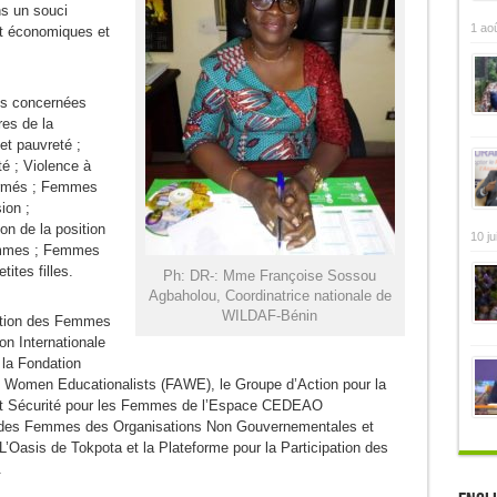
ns un souci
1 ao
 et économiques et
ns concernées
res de la
t pauvreté ;
 ; Violence à
armés ; Femmes
ion ;
on de la position
10 ju
emmes ; Femmes
ites filles.
Ph: DR-: Mme Françoise Sossou
Agbaholou, Coordinatrice nationale de
WILDAF-Bénin
iation des Femmes
on Internationale
la Fondation
n Women Educationalists (FAWE), le Groupe d’Action pour la
et Sécurité pour les Femmes de l’Espace CEDEAO
n des Femmes des Organisations Non Gouvernementales et
’Oasis de Tokpota et la Plateforme pour la Participation des
.