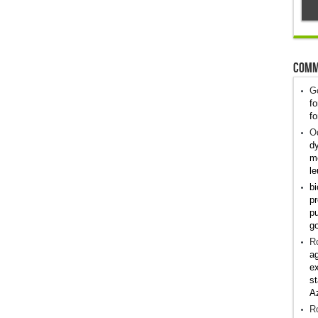
Comm
G
fo
fo
Od
dy
me
le
bi
pr
pu
g
R
ag
ex
st
A
R