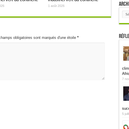
Arch
026
1 août 2026
Arch
Réfl
champs obligatoires sont marqués d'une étoile
*
clim
Afri
7 no
suc
5 jui