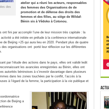
atelier qui a réuni les acteurs,
responsables
bles des
des femmes des Organisations de de
promotion et de défense des droits des
femmes et des filles, au siège de Wildaf-
Bénin sis à Vêdoko à Cotonou.
ont fini par accomplir l’une de leur mission très capitale : la
activité a été initiée en prélude à la conférence internationale
me de Beijing +25 qui aura lieu en 2020. Pendant plus de quatre
des organisations ont porté leur réflexion sur les différentes
e.
t par l’étude des actions dans le pays, elles ont validé ledit
 reconnaissant les avancées enregistrées au Bénin, elles ont
s autorités béninoises à s’investir davantage dans plusieurs
emmes dans les zones touchées par le conflit, l’accès à la
euses à l’égard de la femme, la participation à la vie publique et
Actua
oordonnatrice
ction de Beijing a
férence