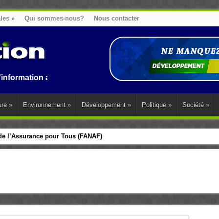
ales
»
Qui sommes-nous?
Nous contacter
n au Benin, en Afrique et dans le monde.
ure
»
Environnement
»
Développement
»
Politique
»
Société
»
 de l’Assurance pour Tous (FANAF)
 les perspectives de développement de l’Afrique de l’Ouest (WADO) 2026 