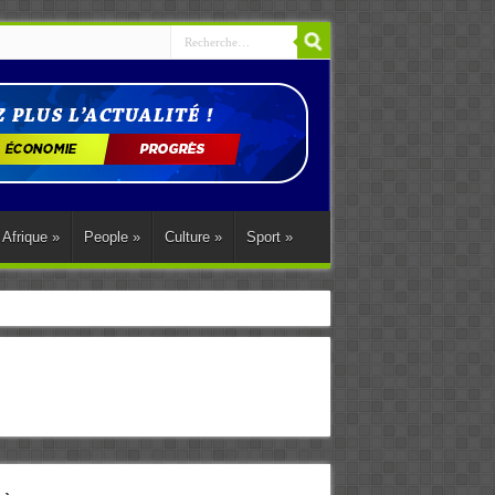
Afrique
»
People
»
Culture
»
Sport
»
: « Turbulences lointaines, Chocs familiers »