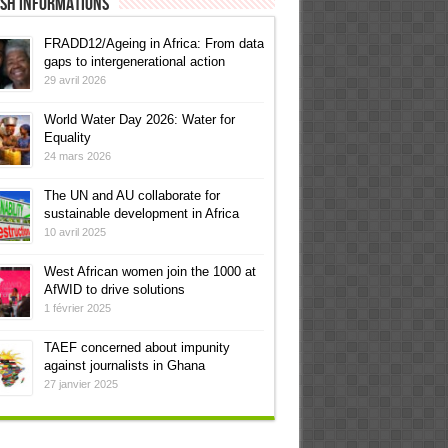
ish informations
FRADD12/Ageing in Africa: From data
gaps to intergenerational action
29 avril 2026
World Water Day 2026: Water for
Equality
24 mars 2026
The UN and AU collaborate for
sustainable development in Africa
10 avril 2025
West African women join the 1000 at
AfWID to drive solutions
1 février 2025
TAEF concerned about impunity
against journalists in Ghana
27 janvier 2025