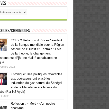
ives
ives
exions/Chroniques
COP27/ Réflexion du Vice-Président
de la Banque mondiale pour la Région
Afrique de l’Ouest et Centrale : Loin
de la théorie, le changement
atique est déjà une réalité accablante en
que
vembre 2022
Chronique: Des politiques favorables
aux opérateurs ont placé les
industries du gaz naturel du Sénégal
et de la Mauritanie sur la voie du
cès (Par NJ Ayuk)
llet 2022
Reflexion : « Mort » d’un neutre
anonyme