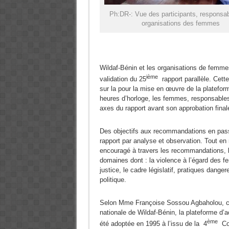
Ph:DR-: Vue des participants, responsa
organisations des femmes
Wildaf-Bénin et les organisations de femmes 
ième
validation du 25
rapport parallèle. Cette 
sur la pour la mise en œuvre de la platefor
heures d’horloge, les femmes, responsables 
axes du rapport avant son approbation final
Des objectifs aux recommandations en passan
rapport par analyse et observation. Tout en
encouragé à travers les recommandations, le
domaines dont : la violence à l’égard des f
justice, le cadre législatif, pratiques danger
politique.
Selon Mme Françoise Sossou Agbaholou, c
nationale de Wildaf-Bénin, la plateforme d’a
ème
été adoptée en 1995 à l’issu de la 4
Con