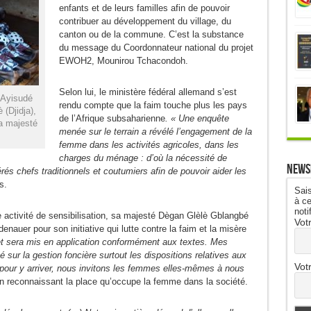
enfants et de leurs familles afin de pouvoir
contribuer au développement du village, du
canton ou de la commune. C’est la substance
du message du Coordonnateur national du projet
EWOH2, Mounirou Tchacondoh.
Selon lui, le ministère fédéral allemand s’est
 Ayisudé
rendu compte que la faim touche plus les pays
(Djidja),
de l’Afrique subsaharienne
. « Une enquête
a majesté
menée sur le terrain a révélé l’engagement de la
femme dans les activités agricoles, dans les
charges du ménage : d’où la nécessité de
News
rés chefs traditionnels et coutumiers afin de pouvoir aider les
s.
Sais
à ce
noti
te activité de sensibilisation, sa majesté Dègan Glèlè Gblangbé
Vot
auer pour son initiative qui lutte contre la faim et la misère
t sera mis en application conformément aux textes. Mes
sur la gestion foncière surtout les dispositions relatives aux
Vot
 pour y arriver, nous invitons les femmes elles-mêmes à nous
 en reconnaissant la place qu’occupe la femme dans la société.