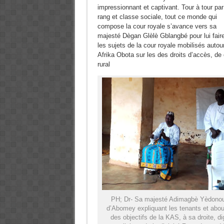
impressionnant et captivant. Tour à tour par
rang et classe sociale, tout ce monde qui
compose la cour royale s’avance vers sa
majesté Dègan Glèlè Gblangbé pour lui faire
les sujets de la cour royale mobilisés auto
Afrika Obota sur les des droits d’accès, de 
rural
PH; Dr- Sa majesté Adimagbè Yèdonou
d’Abomey expliquant les tenants et abou
des objectifs de la KAS, à sa droite, dig