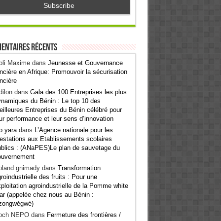
entaires récents
oli Maxime
dans
Jeunesse et Gouvernance
ncière en Afrique: Promouvoir la sécurisation
ncière
ilon
dans
Gala des 100 Entreprises les plus
namiques du Bénin : Le top 10 des
illeures Entreprises du Bénin célébré pour
ur performance et leur sens d’innovation
o yara
dans
L’Agence nationale pour les
estations aux Etablissements scolaires
blics : (ANaPES)Le plan de sauvetage du
ouvernement
oland gnimady
dans
Transformation
roindustrielle des fruits : Pour une
ploitation agroindustrielle de la Pomme white
ar (appelée chez nous au Bénin :
zongwégwé)
och NEPO
dans
Fermeture des frontières /