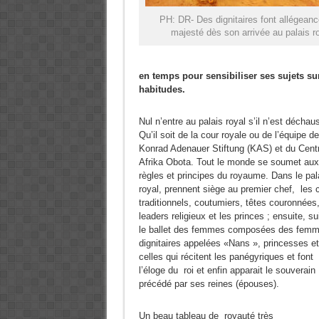
PH: DR- Des dignitaires font allégeanc
majesté dès son arrivée au palais r
en temps pour sensibiliser ses sujets s
habitudes.
Nul n’entre au palais royal s’il n’est déchau
Qu’il soit de la cour royale ou de l’équipe de
Konrad Adenauer Stiftung (KAS) et du Cent
Afrika Obota. Tout le monde se soumet aux
règles et principes du royaume. Dans le pal
royal, prennent siège au premier chef, les 
traditionnels, coutumiers, têtes couronnées
leaders religieux et les princes ; ensuite, su
le ballet des femmes composées des fem
dignitaires appelées «Nans », princesses et
celles qui récitent les panégyriques et font
l’éloge du roi et enfin apparait le souverain
précédé par ses reines (épouses).
Un beau tableau de royauté très