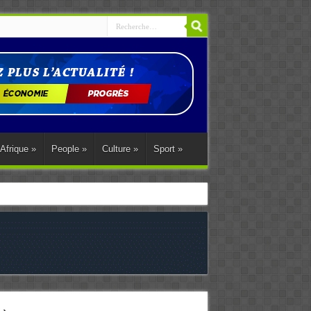
Afrique
»
People
»
Culture
»
Sport
»
ations