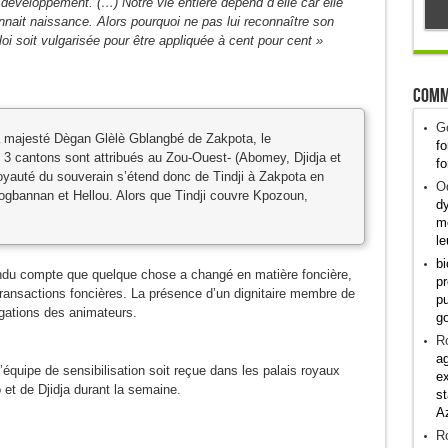
développement. (…) Notre vie entière dépend d’elle car elle
nait naissance. Alors pourquoi ne pas lui reconnaître son
i soit vulgarisée pour être appliquée à cent pour cent »
Comm
G
 majesté Dègan Glèlè Gblangbé de Zakpota, le
fo
3 cantons sont attribués au Zou-Ouest- (Abomey, Djidja et
fo
 royauté du souverain s’étend donc de Tindji à Zakpota en
Od
bannan et Hellou. Alors que Tindji couvre Kpozoun,
dy
me
le
bi
endu compte que quelque chose a changé en matière foncière,
pr
ansactions foncières. La présence d’un dignitaire membre de
pu
gations des animateurs.
g
R
ag
’équipe de sensibilisation soit reçue dans les palais royaux
ex
t de Djidja durant la semaine.
st
A
R