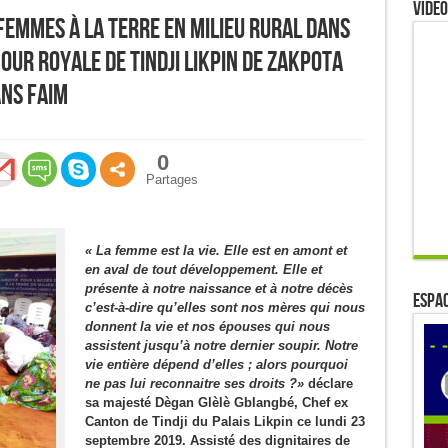
Video
femmes à la terre en milieu rural dans
our royale de Tindji Likpin de Zakpota
ans faim
0
Partages
« La femme est la vie. Elle est en amont et
en aval de tout développement. Elle et
présente à notre naissance et à notre décès
ESPAC
c’est-à-dire qu’elles sont nos mères qui nous
donnent la vie et nos épouses qui nous
assistent jusqu’à notre dernier soupir. Notre
vie entière dépend d’elles ; alors pourquoi
ne pas lui reconnaitre ses droits ?»
déclare
sa majesté Dègan Glèlè Gblangbé, Chef ex
Canton de Tindji du Palais Likpin ce lundi 23
septembre 2019. Assisté des dignitaires de