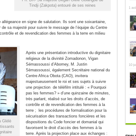
Tindji (Zakpota) entouré de ses reines
1 ao
 allégeance en signe de salutation. Ils sont une soixantaine,
ur de sa majesté pour suivre le message de l’équipe du Centre
contrôle et de revendication des femmes à la terre en milieu
Après une présentation introductive du dignitaire
religieux de la divinité Zomadonon, Vigan
Sémassoussi d’Abomey, M. Justin
10 ju
Sèmassoussi, également Secrétaire national du
Centre Africa Obota (CAO), invitera
majestueusement le roi et ses sujets à suivre
une projection de téléfilm intitulé : « Pourquoi
pas les femmes? » d’une quinzaine de minutes,
très parlant, réalisé sur les droits d’accès, de
contrôle et de revendication des femmes à la
terre ; les procédures de formalisation pour la
sécurisation des transactions foncières et les
 Glèlè
dispositions du Code foncier et domanial qui
tissants
favorisent le droit d’accès des femmes à la
nitaire
terre. Après la projection place aux échanges :