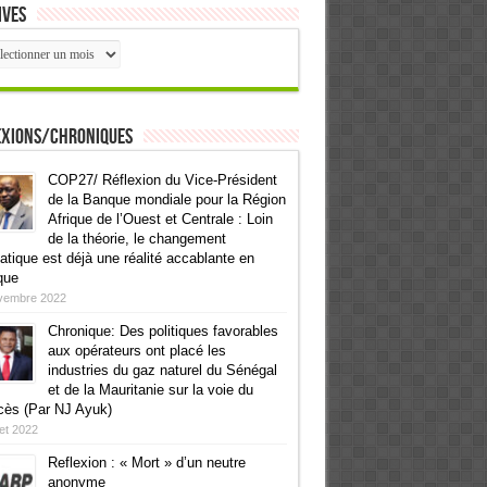
ives
ives
exions/Chroniques
COP27/ Réflexion du Vice-Président
de la Banque mondiale pour la Région
Afrique de l’Ouest et Centrale : Loin
de la théorie, le changement
atique est déjà une réalité accablante en
que
vembre 2022
Chronique: Des politiques favorables
aux opérateurs ont placé les
industries du gaz naturel du Sénégal
et de la Mauritanie sur la voie du
cès (Par NJ Ayuk)
llet 2022
Reflexion : « Mort » d’un neutre
anonyme