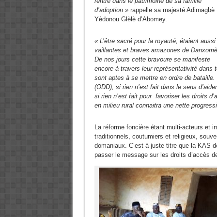
rentre dans le patrimoine de sa famille
d’adoption »
rappelle sa majesté Adimagbè
Yèdonou Glèlè d’Abomey.
« L’être sacré pour la royauté, étaient aussi
vaillantes et braves amazones de Danxom
De nos jours cette bravoure se manifeste
encore à travers leur représentativité dans
sont aptes à se mettre en ordre de bataille
(ODD), si rien n’est fait dans le sens d’aid
si rien n’est fait pour favoriser les droits
en milieu rural connaitra une nette progres
La réforme foncière étant multi-acteurs et i
traditionnels, coutumiers et religieux, souve
domaniaux. C’est à juste titre que la KAS dé
passer le message sur les droits d’accès d