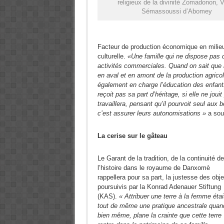
religieux de la divinité Zomadonon, 
Sémassoussi d’Abomey
Facteur de production économique en milieu r
culturelle.
«Une famille qui ne dispose pas de
activités commerciales. Quand on sait que l
en aval et en amont de la production agricol
également en charge l’éducation des enfants 
reçoit pas sa part d’héritage, si elle ne jou
travaillera, pensant qu’il pourvoit seul aux 
c’est assurer leurs autonomisations »
a soul
La cerise sur le gâteau
Le Garant de la tradition, de la continuité de
l’histoire dans le royaume de Danxomè
rappellera pour sa part, la justesse des obje
poursuivis par la Konrad Adenauer Stiftung
(KAS).
« Attribuer une terre à la femme étai
tout de même une pratique ancestrale quan
bien même, plane la crainte que cette terre