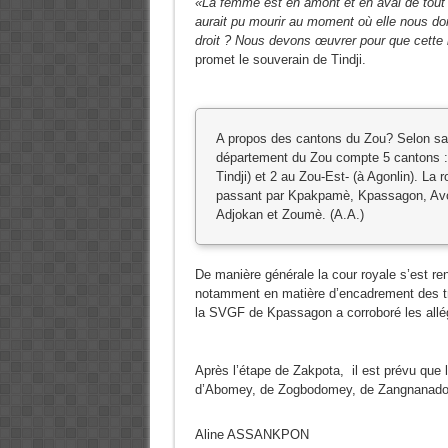
«La femme est en amont et en aval de tout 
aurait pu mourir au moment où elle nous don
droit ? Nous devons œuvrer pour que cette lo
promet le souverain de Tindji.
A propos des cantons du Zou? Selon sa
département du Zou compte 5 cantons : 
Tindji) et 2 au Zou-Est- (à Agonlin). La
passant par Kpakpamè, Kpassagon, Avog
Adjokan et Zoumè. (A.A.)
De manière générale la cour royale s’est r
notamment en matière d’encadrement des tr
la SVGF de Kpassagon a corroboré les allé
Après l’étape de Zakpota, il est prévu que l
d’Abomey, de Zogbodomey, de Zangnanado e
Aline ASSANKPON