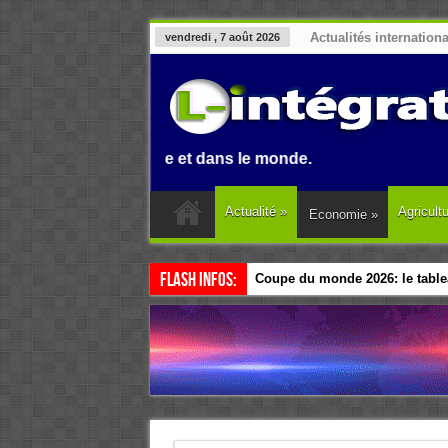
Actualités internation
vendredi , 7 août 2026
en Afrique et dans le monde.
Actualité
»
Agricult
Economie
»
Flash Infos:
Coupe du monde 2026: le tablea
Esclavage: à Accra, l’Afrique e