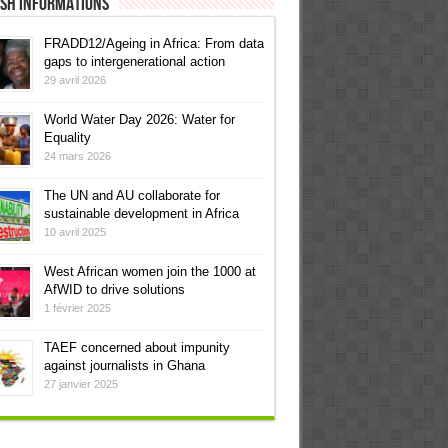
ish informations
FRADD12/Ageing in Africa: From data
gaps to intergenerational action
29 avril 2026
World Water Day 2026: Water for
Equality
24 mars 2026
The UN and AU collaborate for
sustainable development in Africa
10 avril 2025
West African women join the 1000 at
AfWID to drive solutions
1 février 2025
TAEF concerned about impunity
against journalists in Ghana
27 janvier 2025