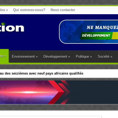
ales
»
Qui sommes-nous?
Nous contacter
ure
»
Environnement
»
Développement
»
Politique
»
Société
»
u des seizièmes avec neuf pays africains qualifiés
t sa diaspora tentent de parler d’une seule voix sur la question des répar