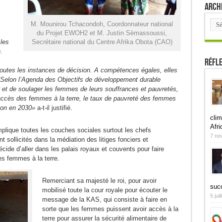
Arch
Arch
M. Mounirou Tchacondoh, Coordonnateur national
du Projet EWOH2 et M. Justin Sèmassoussi,
 les
Secrétaire national du Centre Afrika Obota (CAO)
è.
Réfl
 toutes les instances de décision. A compétences égales, elles
. Selon l’Agenda des Objectifs de développement durable
er et de soulager les femmes de leurs souffrances et pauvretés,
 d’accès des femmes à la terre, le taux de pauvreté des femmes
sion en 2030»
a-t-il justifié.
clim
Afri
mplique toutes les couches sociales surtout les chefs
7 no
nt sollicités dans la médiation des litiges fonciers et
cide d’aller dans les palais royaux et couvents pour faire
es femmes à la terre.
Remerciant sa majesté le roi, pour avoir
suc
mobilisé toute la cour royale pour écouter le
5 jui
message de la KAS, qui consiste à faire en
sorte que les femmes puissent avoir accès à la
terre pour assurer la sécurité alimentaire de