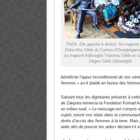
Ph/Dr: (De gauche à droite): Sa majesté
Doba Aho Glèlè du Canton d’Oungbègamè 
sa majesté Adimagbè Yèdonou Glèlè et s
Dègan Glèlè Gblandgbé
bénéficier l’appui inconditionnel de nos véné
femmes »
a-t-il plaidé en faveur des femme
Saluant tous les dignitaires présents à cet
de Zakpota remercia la Fondation Konrad Aden
en milieu rural.
« Le message est compris e
sujets seront vos relais dans la communauté 
droits d’accès des femmes à la terre. Mais
aider afin de pouvoir les aider»
déclare-t-il