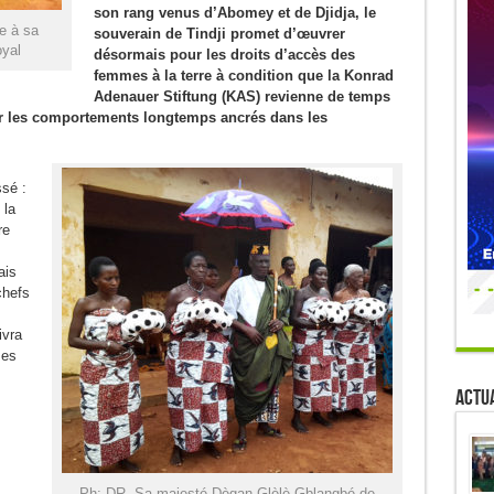
son rang venus d’Abomey et de Djidja, le
e à sa
souverain de Tindji promet d’œuvrer
oyal
désormais pour les droits d’accès des
femmes à la terre à condition que la Konrad
Adenauer Stiftung (KAS) revienne de temps
ur les comportements longtemps ancrés dans les
ssé :
 la
re
ais
chefs
,
ivra
mes
Actua
Ph: DR- Sa majesté Dègan Glèlè Gblangbé de