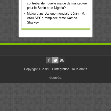
contrebande : quelle marge de manœuvre
pour le Bénin et le Nigeria?
Malou
dans
Banque mondiale Bénin : M.
Atou SECK remplace Mme Katrina
Sharkey
Copyright © 2019 - L'Intégration. Tous droits
réservés.