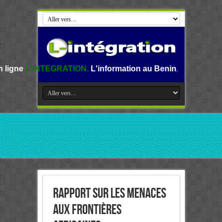
RATION.
L'information au Benin, en Afrique et dans le mond
Rapport sur les menaces
aux frontières