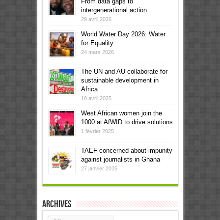
From data gaps to
intergenerational action
29 avril 2026
World Water Day 2026: Water
for Equality
24 mars 2026
The UN and AU collaborate for
sustainable development in
Africa
10 avril 2025
West African women join the
1000 at AfWID to drive solutions
1 février 2025
TAEF concerned about impunity
against journalists in Ghana
27 janvier 2025
Archives
Archives