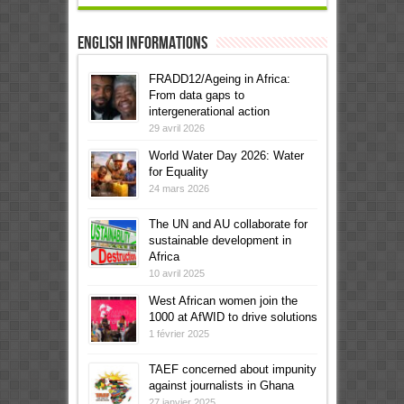
English informations
FRADD12/Ageing in Africa:
From data gaps to
intergenerational action
29 avril 2026
World Water Day 2026: Water
for Equality
24 mars 2026
The UN and AU collaborate for
sustainable development in
Africa
10 avril 2025
West African women join the
1000 at AfWID to drive solutions
1 février 2025
TAEF concerned about impunity
against journalists in Ghana
27 janvier 2025