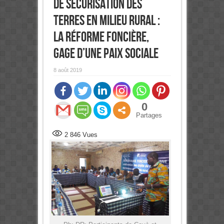
de sécurisation des
terres en milieu rural :
La réforme foncière,
gage d’une paix sociale
8 août 2019
0
Partages
2 846
Vues