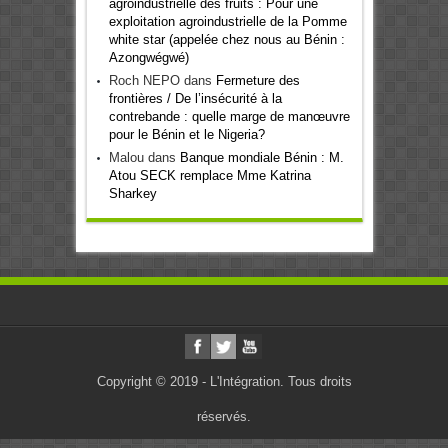
agroindustrielle des fruits : Pour une
exploitation agroindustrielle de la Pomme
white star (appelée chez nous au Bénin :
Azongwégwé)
Roch NEPO
dans
Fermeture des
frontières / De l’insécurité à la
contrebande : quelle marge de manœuvre
pour le Bénin et le Nigeria?
Malou
dans
Banque mondiale Bénin : M.
Atou SECK remplace Mme Katrina
Sharkey
Copyright © 2019 - L'Intégration. Tous droits
réservés.