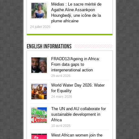
Médias : Le sacre mérité de
Agathe Aline Assankpon
Houngbedji, une icône de la
plume africaine
24 juillet 2026
English informations
FRADD12/Ageing in Africa:
From data gaps to
intergenerational action
29 avril 2026
World Water Day 2026: Water
for Equality
24 mars 2026
The UN and AU collaborate for
sustainable development in
Africa
10 avril 2025
West African women join the