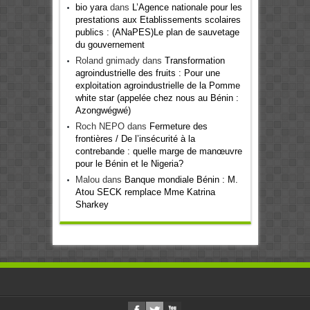
bio yara
dans
L’Agence nationale pour les
prestations aux Etablissements scolaires
publics : (ANaPES)Le plan de sauvetage
du gouvernement
Roland gnimady
dans
Transformation
agroindustrielle des fruits : Pour une
exploitation agroindustrielle de la Pomme
white star (appelée chez nous au Bénin :
Azongwégwé)
Roch NEPO
dans
Fermeture des
frontières / De l’insécurité à la
contrebande : quelle marge de manœuvre
pour le Bénin et le Nigeria?
Malou
dans
Banque mondiale Bénin : M.
Atou SECK remplace Mme Katrina
Sharkey