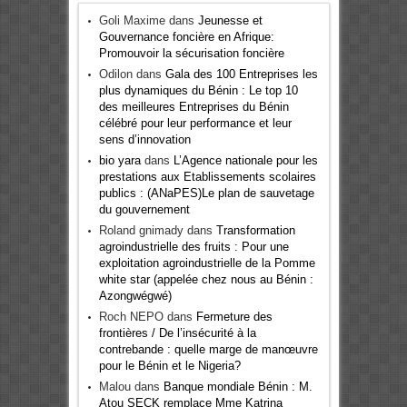
Goli Maxime
dans
Jeunesse et
Gouvernance foncière en Afrique:
Promouvoir la sécurisation foncière
Odilon
dans
Gala des 100 Entreprises les
plus dynamiques du Bénin : Le top 10
des meilleures Entreprises du Bénin
célébré pour leur performance et leur
sens d’innovation
bio yara
dans
L’Agence nationale pour les
prestations aux Etablissements scolaires
publics : (ANaPES)Le plan de sauvetage
du gouvernement
Roland gnimady
dans
Transformation
agroindustrielle des fruits : Pour une
exploitation agroindustrielle de la Pomme
white star (appelée chez nous au Bénin :
Azongwégwé)
Roch NEPO
dans
Fermeture des
frontières / De l’insécurité à la
contrebande : quelle marge de manœuvre
pour le Bénin et le Nigeria?
Malou
dans
Banque mondiale Bénin : M.
Atou SECK remplace Mme Katrina