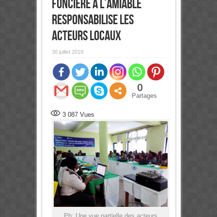
foncière à l’amiable
responsabilise les
acteurs locaux
30 juillet 2019
0
Partages
3 087
Vues
Ph: Une vue partielle des acteurs