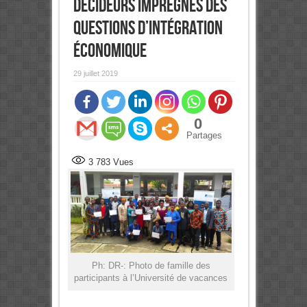
décideurs imprégnés des
questions d’intégration
économique
29 juillet 2019
0
Partages
3 783
Vues
Ph: DR-: Photo de famille des
participants à l’Université de vacances