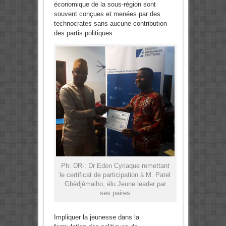
économique de la sous-région sont
souvent conçues et menées par des
technocrates sans aucune contribution
des partis politiques.
Ph: DR-: Dr Edon Cyriaque remettant
le certificat de participation à M. Patel
Gbèdjèmaiho, élu Jeune leader par
ses paires
Impliquer la jeunesse dans la