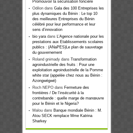
Promouvoir la sécurisation foncière
Odilon
dans
Gala des 100 Entreprises les
plus dynamiques du Bénin : Le top 10
des meilleures Entreprises du Bénin
célébré pour leur performance et leur
sens d’innovation
bio yara
dans
L’Agence nationale pour les
prestations aux Etablissements scolaires
publics : (ANaPES)Le plan de sauvetage
du gouvernement
Roland gnimady
dans
Transformation
agroindustrielle des fruits : Pour une
exploitation agroindustrielle de la Pomme
white star (appelée chez nous au Bénin :
Azongwégwé)
Roch NEPO
dans
Fermeture des
frontières / De l’insécurité à la
contrebande : quelle marge de manœuvre
pour le Bénin et le Nigeria?
Malou
dans
Banque mondiale Bénin : M.
Atou SECK remplace Mme Katrina
Sharkey