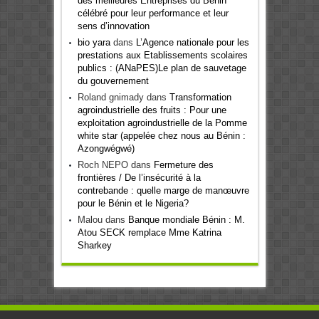
des meilleures Entreprises du Bénin
célébré pour leur performance et leur
sens d’innovation
bio yara
dans
L’Agence nationale pour les
prestations aux Etablissements scolaires
publics : (ANaPES)Le plan de sauvetage
du gouvernement
Roland gnimady
dans
Transformation
agroindustrielle des fruits : Pour une
exploitation agroindustrielle de la Pomme
white star (appelée chez nous au Bénin :
Azongwégwé)
Roch NEPO
dans
Fermeture des
frontières / De l’insécurité à la
contrebande : quelle marge de manœuvre
pour le Bénin et le Nigeria?
Malou
dans
Banque mondiale Bénin : M.
Atou SECK remplace Mme Katrina
Sharkey