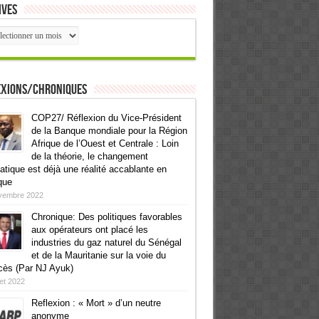
ives
ives
exions/Chroniques
COP27/ Réflexion du Vice-Président
de la Banque mondiale pour la Région
Afrique de l’Ouest et Centrale : Loin
de la théorie, le changement
atique est déjà une réalité accablante en
que
vembre 2022
Chronique: Des politiques favorables
aux opérateurs ont placé les
industries du gaz naturel du Sénégal
et de la Mauritanie sur la voie du
cès (Par NJ Ayuk)
llet 2022
Reflexion : « Mort » d’un neutre
anonyme