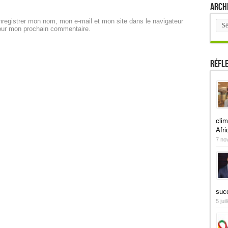
Arch
registrer mon nom, mon e-mail et mon site dans le navigateur
Arch
our mon prochain commentaire.
Réfl
clim
Afri
7 no
suc
5 jui