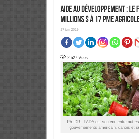
Aide au Développement : Le
millions $ à 17 PME agricol
27 juin 2019
2 527
Vues
Ph: DR-: FADA est soutenu entre autres
gouvernements américain, danois et s