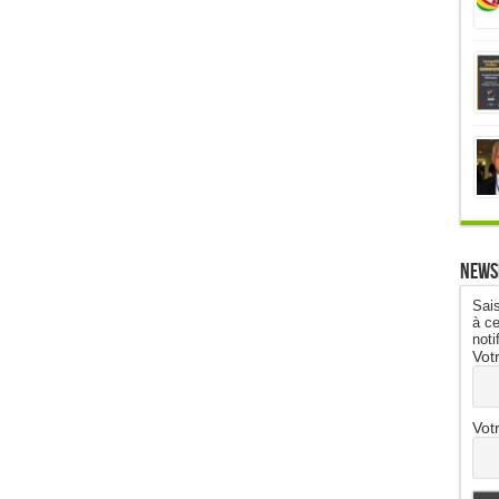
News
Sais
à ce
noti
Vot
Vot