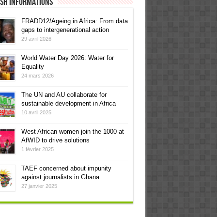
ish informations
FRADD12/Ageing in Africa: From data
gaps to intergenerational action
29 avril 2026
World Water Day 2026: Water for
Equality
24 mars 2026
The UN and AU collaborate for
sustainable development in Africa
10 avril 2025
West African women join the 1000 at
AfWID to drive solutions
1 février 2025
TAEF concerned about impunity
against journalists in Ghana
27 janvier 2025