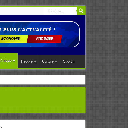
Afrique
»
People
»
Culture
»
Sport
»
ations