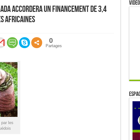
Video
 FADA accordera un financement de 3,4
es africaines
0
Partages
ESPAC
 par les
uédois