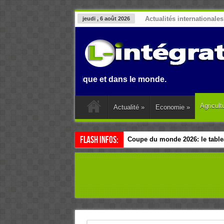
Actualités internationales
jeudi , 6 août 2026
enin, en Afrique et dans le monde.
Agricult
Actualité
»
Economie
»
Flash Infos:
Coupe du monde 2026: le tablea
Esclavage: à Accra, l’Afrique e