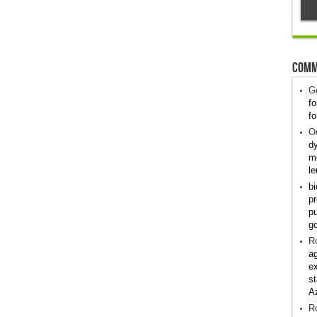
Comm
G
fo
fo
Od
dy
me
le
bi
pr
pu
g
R
ag
ex
st
A
R