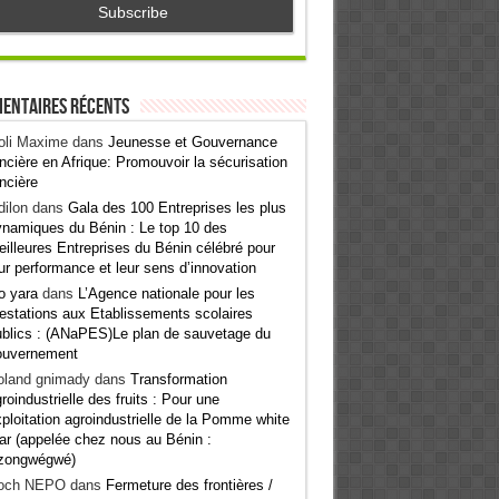
entaires récents
oli Maxime
dans
Jeunesse et Gouvernance
ncière en Afrique: Promouvoir la sécurisation
ncière
ilon
dans
Gala des 100 Entreprises les plus
namiques du Bénin : Le top 10 des
illeures Entreprises du Bénin célébré pour
ur performance et leur sens d’innovation
o yara
dans
L’Agence nationale pour les
estations aux Etablissements scolaires
blics : (ANaPES)Le plan de sauvetage du
ouvernement
oland gnimady
dans
Transformation
roindustrielle des fruits : Pour une
ploitation agroindustrielle de la Pomme white
ar (appelée chez nous au Bénin :
zongwégwé)
och NEPO
dans
Fermeture des frontières /