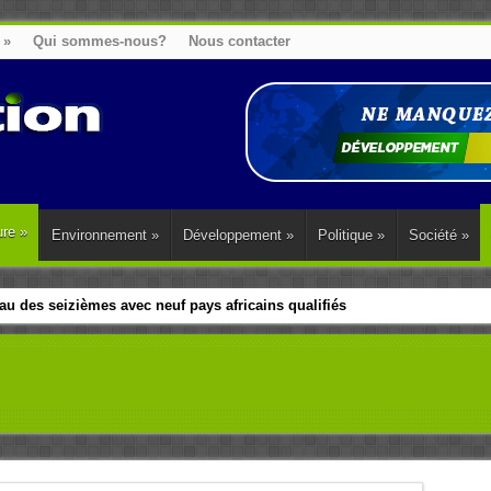
»
Qui sommes-nous?
Nous contacter
ure
»
Environnement
»
Développement
»
Politique
»
Société
»
u des seizièmes avec neuf pays africains qualifiés
t sa diaspora tentent de parler d’une seule voix sur la question des répar