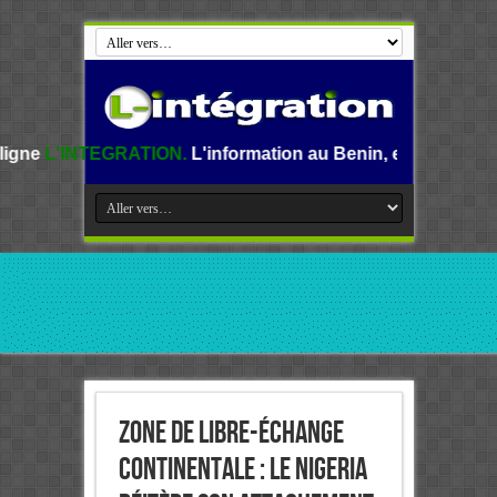
RATION.
L'information au Benin, en Afrique et dans le mond
Zone de libre-échange
continentale : le Nigeria