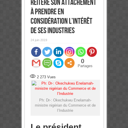
réitère son attachement
à prendre en
considération l’intérêt
de ses industries
24 juin 2019
0
Partages
2 273
Vues
Ph: Dr-: Okechukwu Enelamah-
ministre nigérian du Commerce et de
l’Industrie
Le président