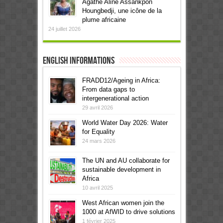
Agathe Aline Assankpon
Houngbedji, une icône de la
plume africaine
24 juillet 2026
English informations
FRADD12/Ageing in Africa:
From data gaps to
intergenerational action
29 avril 2026
World Water Day 2026: Water
for Equality
24 mars 2026
The UN and AU collaborate for
sustainable development in
Africa
10 avril 2025
West African women join the
1000 at AfWID to drive solutions
1 février 2025