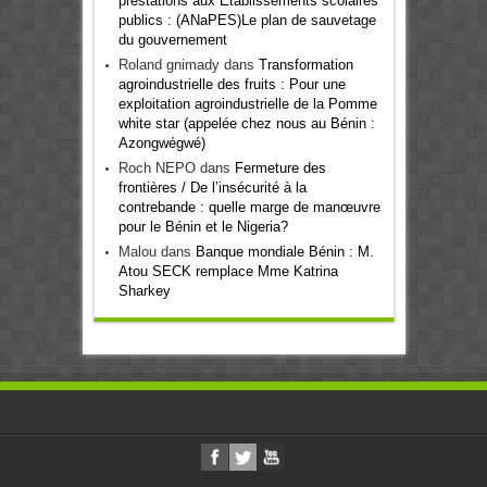
prestations aux Etablissements scolaires
publics : (ANaPES)Le plan de sauvetage
du gouvernement
Roland gnimady
dans
Transformation
agroindustrielle des fruits : Pour une
exploitation agroindustrielle de la Pomme
white star (appelée chez nous au Bénin :
Azongwégwé)
Roch NEPO
dans
Fermeture des
frontières / De l’insécurité à la
contrebande : quelle marge de manœuvre
pour le Bénin et le Nigeria?
Malou
dans
Banque mondiale Bénin : M.
Atou SECK remplace Mme Katrina
Sharkey