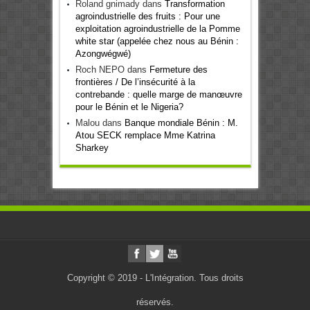
Roland gnimady
dans
Transformation
agroindustrielle des fruits : Pour une
exploitation agroindustrielle de la Pomme
white star (appelée chez nous au Bénin :
Azongwégwé)
Roch NEPO
dans
Fermeture des
frontières / De l’insécurité à la
contrebande : quelle marge de manœuvre
pour le Bénin et le Nigeria?
Malou
dans
Banque mondiale Bénin : M.
Atou SECK remplace Mme Katrina
Sharkey
Copyright © 2019 - L'Intégration. Tous droits
réservés.