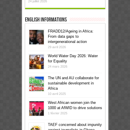
24 juillet 2026
English informations
FRADD12/Ageing in Africa:
From data gaps to
intergenerational action
29 avril 2026
World Water Day 2026: Water
for Equality
24 mars 2026
The UN and AU collaborate for
sustainable development in
Africa
10 avril 2025
West African women join the
1000 at AfWID to drive solutions
1 février 2025
TAEF concerned about impunity
against journalists in Ghana