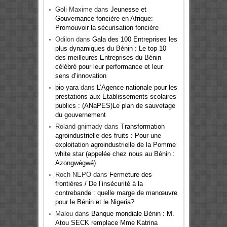
Goli Maxime
dans
Jeunesse et
Gouvernance foncière en Afrique:
Promouvoir la sécurisation foncière
Odilon
dans
Gala des 100 Entreprises les
plus dynamiques du Bénin : Le top 10
des meilleures Entreprises du Bénin
célébré pour leur performance et leur
sens d’innovation
bio yara
dans
L’Agence nationale pour les
prestations aux Etablissements scolaires
publics : (ANaPES)Le plan de sauvetage
du gouvernement
Roland gnimady
dans
Transformation
agroindustrielle des fruits : Pour une
exploitation agroindustrielle de la Pomme
white star (appelée chez nous au Bénin :
Azongwégwé)
Roch NEPO
dans
Fermeture des
frontières / De l’insécurité à la
contrebande : quelle marge de manœuvre
pour le Bénin et le Nigeria?
Malou
dans
Banque mondiale Bénin : M.
Atou SECK remplace Mme Katrina