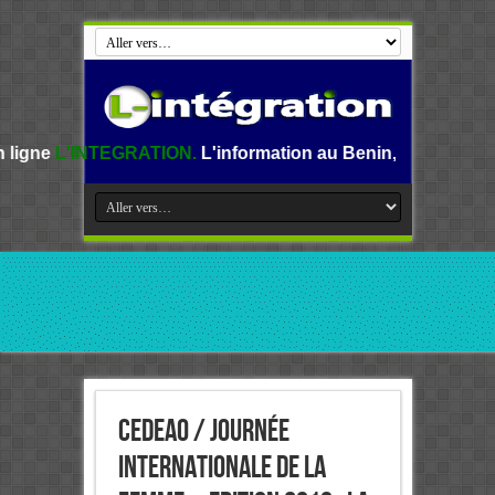
RATION.
L'information au Benin, en Afrique et dans le mond
CEDEAO / Journée
internationale de la