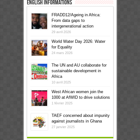
English informations
FRADD12/Ageing in Africa:
From data gaps to
intergenerational action
29 avril 2026
World Water Day 2026: Water
for Equality
24 mars 2026
The UN and AU collaborate for
sustainable development in
Africa
10 avril 2025
West African women join the
1000 at AfWID to drive solutions
1 février 2025
TAEF concerned about impunity
against journalists in Ghana
27 janvier 2025