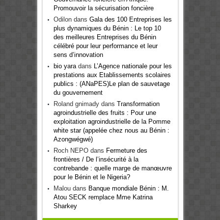
Promouvoir la sécurisation foncière
Odilon
dans
Gala des 100 Entreprises les
plus dynamiques du Bénin : Le top 10
des meilleures Entreprises du Bénin
célébré pour leur performance et leur
sens d’innovation
bio yara
dans
L’Agence nationale pour les
prestations aux Etablissements scolaires
publics : (ANaPES)Le plan de sauvetage
du gouvernement
Roland gnimady
dans
Transformation
agroindustrielle des fruits : Pour une
exploitation agroindustrielle de la Pomme
white star (appelée chez nous au Bénin :
Azongwégwé)
Roch NEPO
dans
Fermeture des
frontières / De l’insécurité à la
contrebande : quelle marge de manœuvre
pour le Bénin et le Nigeria?
Malou
dans
Banque mondiale Bénin : M.
Atou SECK remplace Mme Katrina
Sharkey