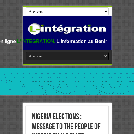
EGRATION.
L'information au Benin, en Afrique et dans le mo
Nigeria Elections :
Message to the People of