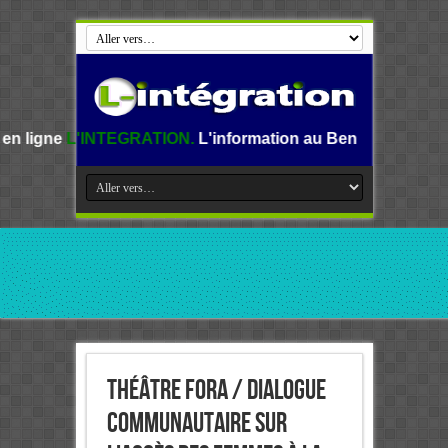
EGRATION.
L'information au Benin, en Afrique et dans le m
Théâtre Fora / Dialogue
communautaire sur