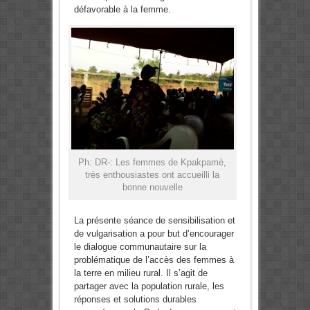
défavorable à la femme.
Ph: DR-: Les femmes de Kpakpamè,
très enthousiastes ont accueilli la
bonne nouvelle
La présente séance de sensibilisation et
de vulgarisation a pour but d’encourager
le dialogue communautaire sur la
problématique de l’accès des femmes à
la terre en milieu rural. Il s’agit de
partager avec la population rurale, les
réponses et solutions durables