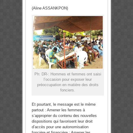
(Aline ASSANKPON)
Ph: DR-: Hommes et femmes ont saisi
l’occasion pour exposer leur
préoccupation en matière des droits
fonciers.
Et pourtant, le message est le même
partout : Amener les femmes à
s’approprier du contenu des nouvelles
dispositions qui favorisent leur droit
d’accès pour une autonomisation
foncière et financière ; Amener les