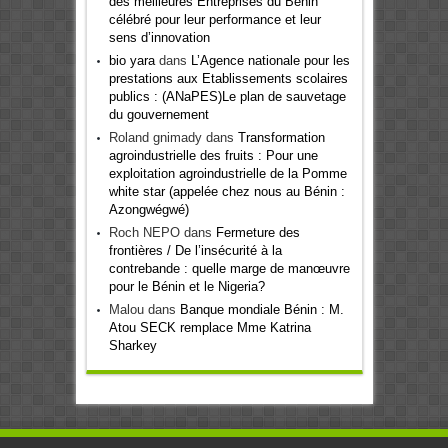
des meilleures Entreprises du Bénin
célébré pour leur performance et leur
sens d’innovation
bio yara
dans
L’Agence nationale pour les
prestations aux Etablissements scolaires
publics : (ANaPES)Le plan de sauvetage
du gouvernement
Roland gnimady
dans
Transformation
agroindustrielle des fruits : Pour une
exploitation agroindustrielle de la Pomme
white star (appelée chez nous au Bénin :
Azongwégwé)
Roch NEPO
dans
Fermeture des
frontières / De l’insécurité à la
contrebande : quelle marge de manœuvre
pour le Bénin et le Nigeria?
Malou
dans
Banque mondiale Bénin : M.
Atou SECK remplace Mme Katrina
Sharkey