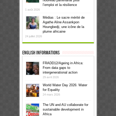
nouveau partenariat pour
l’emploi et la résilience
1 août 2026
Médias : Le sacre mérité de
Agathe Aline Assankpon
Houngbedji, une icône de la
plume africaine
24 juillet 2026
English informations
FRADD12/Ageing in Africa:
From data gaps to
intergenerational action
29 avril 2026
World Water Day 2026: Water
for Equality
24 mars 2026
The UN and AU collaborate for
sustainable development in
Africa