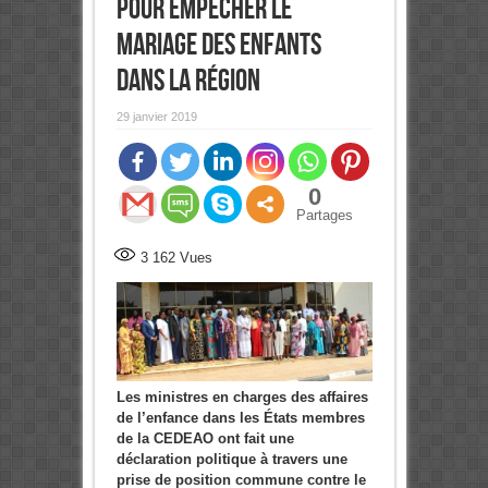
pour empêcher le
mariage des Enfants
dans la région
29 janvier 2019
0
Partages
3 162
Vues
Les ministres en charges des affaires
de l’enfance dans l
es États membres
de la CEDEAO ont fa
it une
déclaration politique à travers une
pris
e de
position commune contre le