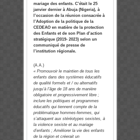
mariage des enfants
. C’était le 25
janvier dernier à Abuja (Nigeria), à
l’occasion de la
réunion
consacrée à
l’Adoption
de la poli
tique de la
CEDEAO en matière de la protection
des Enfants et de son P
lan d’
action
stratégique (2019- 2023) selon un
communiqué de presse de
l’institution régionale.
(A.A.)
« P
romouvoir le maintien de tous les
enfants dans des systèmes éducatifs
de qualité formels et / ou alternatifs
jusqu’à l’âge de 18 ans de manière
oblig
atoire et progressivement libre ;
inclure les politiques et programmes
éducatifs
qui tiennent
compte de la
problématique hommes-femmes, qui
s’attaquent aux stéréotypes sexistes, à
la violence
sexiste et au mariage
d’enfants ; Améliorer
la
vie des enfants
de la région et créerait
un