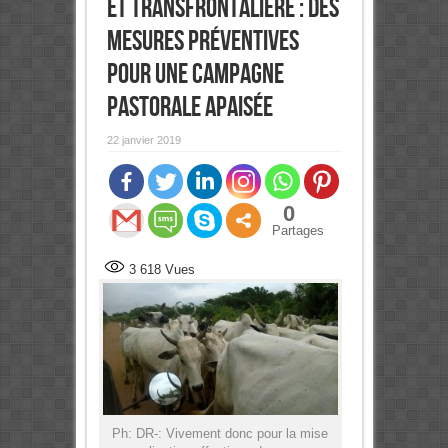
et transfrontalière : Des
mesures préventives
pour une campagne
pastorale apaisée
22 janvier 2019
0
Partages
3 618
Vues
Ph: DR-: Vivement donc pour la mise