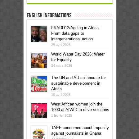
English informations
FRADD12/Ageing in Africa:
From data gaps to
intergenerational action
29 avril 2026
World Water Day 2026: Water
for Equality
24 mars 2026
The UN and AU collaborate for
sustainable development in
Africa
10 avril 2025
West African women join the
1000 at AfWID to drive solutions
1 février 2025
TAEF concerned about impunity
against journalists in Ghana