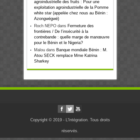
agroindustrielle des fruits : Pour une
exploitation agroindustrielle de la Pomme
white star (appelée chez nous au Bénin :
Azongwégwé)
Roch NEPO
dans
Fermeture des
frontières / De l’insécurité à la
contrebande : quelle marge de manœuvre
pour le Bénin et le Nigeria?
Malou
dans
Banque mondiale Bénin : M.
Atou SECK remplace Mme Katrina
Sharkey
Copyright © 2019 - L'Intégration. Tous droits
réservés.