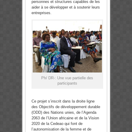
personnes et structures capables de les
aider à se développer et à soutenir leurs
entreprises.
Ph/ DR-: Une vue partielle des
participants
Ce projet s’inscrit dans la droite ligne
des Objectifs de développement durable
(ODD) des Nations unies, de l’Agenda
2063 de l’Union africaine et de la Vision
2020 de la Cedeao qui font de
l’autonomisation de la femme et de