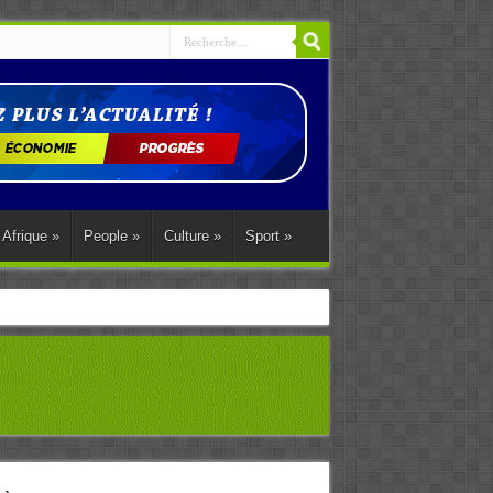
Afrique
»
People
»
Culture
»
Sport
»
ations