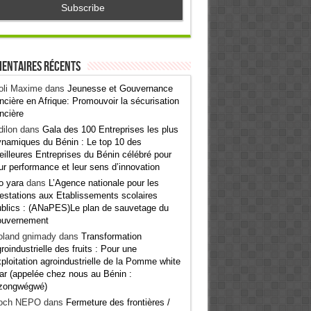
entaires récents
oli Maxime
dans
Jeunesse et Gouvernance
ncière en Afrique: Promouvoir la sécurisation
ncière
ilon
dans
Gala des 100 Entreprises les plus
namiques du Bénin : Le top 10 des
illeures Entreprises du Bénin célébré pour
ur performance et leur sens d’innovation
o yara
dans
L’Agence nationale pour les
estations aux Etablissements scolaires
blics : (ANaPES)Le plan de sauvetage du
ouvernement
oland gnimady
dans
Transformation
roindustrielle des fruits : Pour une
ploitation agroindustrielle de la Pomme white
ar (appelée chez nous au Bénin :
zongwégwé)
och NEPO
dans
Fermeture des frontières /