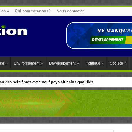
ales
»
Qui sommes-nous?
Nous contacter
ure
»
Environnement
»
Développement
»
Politique
»
Société
»
u des seizièmes avec neuf pays africains qualifiés
t sa diaspora tentent de parler d’une seule voix sur la question des répar