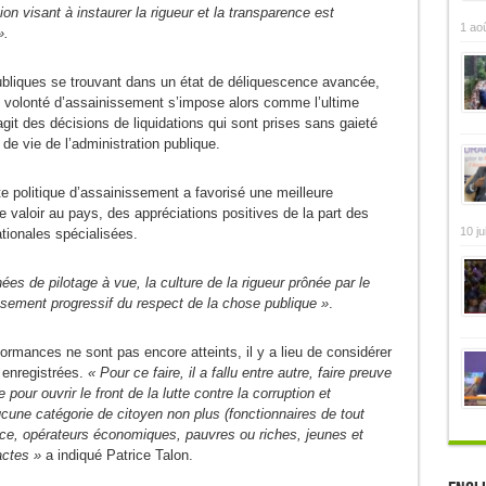
tion visant à instaurer la rigueur et la transparence est
1 ao
».
bliques se trouvant dans un état de déliquescence avancée,
e volonté d’assainissement s’impose alors comme l’ultime
agit des décisions de liquidations qui sont prises sans gaieté
de vie de l’administration publique.
te politique d’assainissement a favorisé une meilleure
e valoir au pays, des appréciations positives de la part des
10 ju
ationales spécialisées.
es de pilotage à vue, la culture de la rigueur prônée par le
ssement progressif du respect de la chose publique »
.
formances ne sont pas encore atteints, il y a lieu de considérer
 enregistrées.
« Pour ce faire, il a fallu entre autre, faire preuve
pour ouvrir le front de la lutte contre la corruption et
cune catégorie de citoyen non plus (fonctionnaires de tout
nce, opérateurs économiques, pauvres ou riches, jeunes et
actes »
a indiqué Patrice Talon.