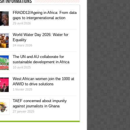
ish informations
FRADD12/Ageing in Africa: From data
gaps to intergenerational action
29 avril 2026
World Water Day 2026: Water for
Equality
24 mars 2026
The UN and AU collaborate for
sustainable development in Africa
10 avril 2025
West African women join the 1000 at
AfWID to drive solutions
1 février 2025
TAEF concerned about impunity
against journalists in Ghana
27 janvier 2025