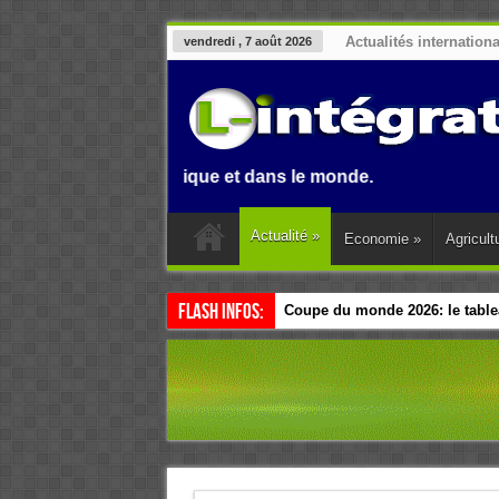
Actualités internation
vendredi , 7 août 2026
in, en Afrique et dans le monde.
Actualité
»
Economie
»
Agricult
Flash Infos:
Coupe du monde 2026: le tablea
Esclavage: à Accra, l’Afrique e