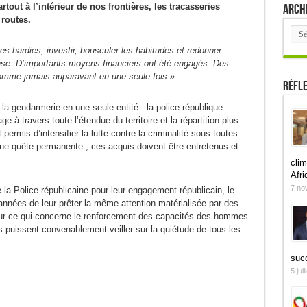
Arch
artout à l’intérieur de nos frontières, les tracasseries
 routes.
Arch
res hardies, investir, bousculer les habitudes et redonner
nse. D’importants moyens financiers ont été engagés. Des
comme jamais auparavant en une seule fois ».
Réfl
 la gendarmerie en une seule entité : la police république
à travers toute l’étendue du territoire et la répartition plus
ermis d’intensifier la lutte contre la criminalité sous toutes
e quête permanente ; ces acquis doivent être entretenus et
clim
Afri
7 no
la Police républicaine pour leur engagement républicain, le
nées de leur prêter la même attention matérialisée par des
our ce qui concerne le renforcement des capacités des hommes
s puissent convenablement veiller sur la quiétude de tous les
suc
5 jui