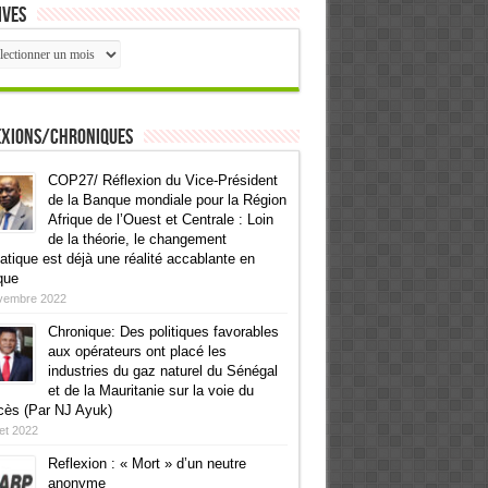
ives
ives
exions/Chroniques
COP27/ Réflexion du Vice-Président
de la Banque mondiale pour la Région
Afrique de l’Ouest et Centrale : Loin
de la théorie, le changement
atique est déjà une réalité accablante en
que
vembre 2022
Chronique: Des politiques favorables
aux opérateurs ont placé les
industries du gaz naturel du Sénégal
et de la Mauritanie sur la voie du
cès (Par NJ Ayuk)
llet 2022
Reflexion : « Mort » d’un neutre
anonyme