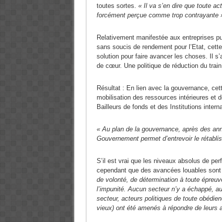
toutes sortes.
« Il va s’en dire que toute ac
forcément perçue comme trop contrayante 
Relativement manifestée aux entreprises pu
sans soucis de rendement pour l’Etat, cett
solution pour faire avancer les choses. Il s’
de cœur. Une politique de réduction du train 
Résultat : En lien avec la gouvernance, cet
mobilisation des ressources intérieures et d
Bailleurs de fonds et des Institutions intern
« Au plan de la gouvernance, après des anné
Gouvernement permet d’entrevoir le rétabli
S’il est vrai que les niveaux absolus de per
cependant que des avancées louables sont
de volonté, de détermination à toute épreuve 
l’impunité. Aucun secteur n’y a échappé, au
secteur, acteurs politiques de toute obédie
vieux) ont été amenés à répondre de leurs 