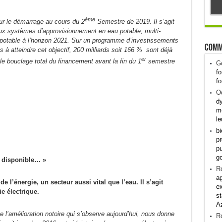
ème
our le démarrage au cours du 2
Semestre de 2019. Il s’agit
ux systèmes d’approvisionnement en eau potable, multi-
u potable à l’horizon 2021. Sur un programme d’investissements
Comm
és à atteindre cet objectif, 200 milliards soit 166 % sont déjà
er
le bouclage total du financement avant la fin du 1
semestre
G
fo
fo
Od
dy
me
le
bi
pr
pu
g
s disponible… »
R
ag
e l’énergie, un secteur aussi vital que l’eau. Il s’agit
ex
e électrique.
st
A
e l’amélioration notoire qui s’observe aujourd’hui, nous donne
R