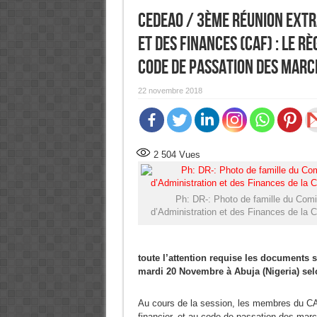
CEDEAO / 3ème Réunion extr
et des Finances (CAF) : Le R
Code de passation des marc
22 novembre 2018
2 504
Vues
Ph: DR-: Photo de famille du Comi
d’Administration et des Finances de l
toute l’attention requise les documents 
mardi 20 Novembre à Abuja (Nigeria) s
Au cours de la session, les membres du CAF
financier, et au code de passation des ma