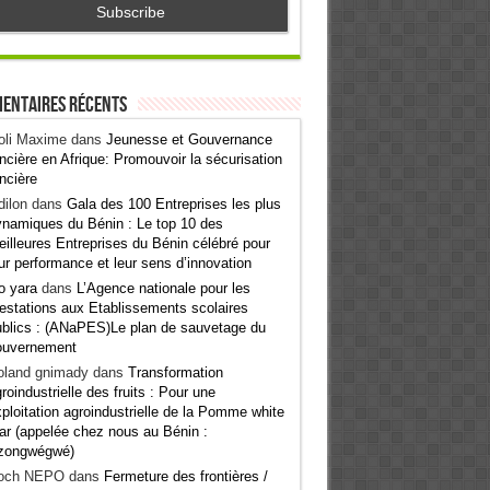
entaires récents
oli Maxime
dans
Jeunesse et Gouvernance
ncière en Afrique: Promouvoir la sécurisation
ncière
ilon
dans
Gala des 100 Entreprises les plus
namiques du Bénin : Le top 10 des
illeures Entreprises du Bénin célébré pour
ur performance et leur sens d’innovation
o yara
dans
L’Agence nationale pour les
estations aux Etablissements scolaires
blics : (ANaPES)Le plan de sauvetage du
ouvernement
oland gnimady
dans
Transformation
roindustrielle des fruits : Pour une
ploitation agroindustrielle de la Pomme white
ar (appelée chez nous au Bénin :
zongwégwé)
och NEPO
dans
Fermeture des frontières /