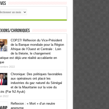
ives
ives
exions/Chroniques
COP27/ Réflexion du Vice-Président
de la Banque mondiale pour la Région
Afrique de l’Ouest et Centrale : Loin
de la théorie, le changement
atique est déjà une réalité accablante en
que
vembre 2022
Chronique: Des politiques favorables
aux opérateurs ont placé les
industries du gaz naturel du Sénégal
et de la Mauritanie sur la voie du
cès (Par NJ Ayuk)
llet 2022
Reflexion : « Mort » d’un neutre
anonyme