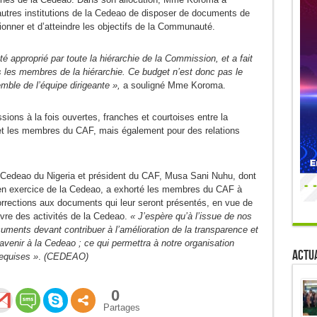
autres institutions de la Cedeao de disposer de documents de
ionner et d’atteindre les objectifs de la Communauté.
 approprié par toute la hiérarchie de la Commission, et a fait
us les membres de la hiérarchie. Ce budget n’est donc pas le
mble de l’équipe dirigeante »,
a souligné Mme Koroma.
ions à la fois ouvertes, franches et courtoises entre la
et les membres du CAF, mais également pour des relations
le Cedeao du Nigeria et président du CAF, Musa Sani Nuhu, dont
 en exercice de la Cedeao, a exhorté les membres du CAF à
orrections aux documents qui leur seront présentés, en vue de
uvre des activités de la Cedeao.
« J’espère qu’à l’issue de nos
ments devant contribuer à l’amélioration de la transparence et
l’avenir à la Cedeao ; ce qui permettra à notre organisation
Actua
requises »
.
(CEDEAO)
0
Partages