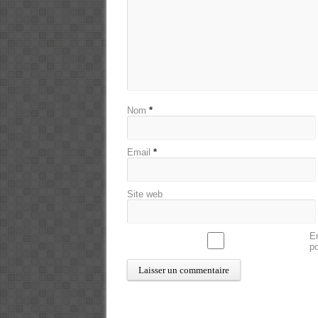
Nom
*
Email
*
Site web
En
p