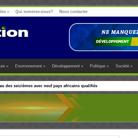
ales
»
Qui sommes-nous?
Nous contacter
ure
»
Environnement
»
Développement
»
Politique
»
Société
»
u des seizièmes avec neuf pays africains qualifiés
t sa diaspora tentent de parler d’une seule voix sur la question des répar