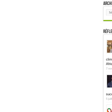
Arch
Arch
Réfl
clim
Afri
7 no
suc
5 jui