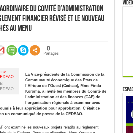
Video
aordinaire du Comité d’Administration
èglement financier révisé et le Nouveau
hés au menu
0
Partages
La Vice-présidente de la Commission de la
Communauté économique des Etats de
té
l’Afrique de l’Ouest (Cedeao), Mme Finda
ESPAC
a CEDEAO
Koroma, a invité les membres du Comité de
l’administration et des finances (CAF) de
l’organisation régionale à examiner avec
soumis à leur appréciation pour approbation. C’était ce
elon un communiqué de presse de la CEDEAO.
 ont examiné les nouveaux projets relatifs au règlement
rchés de la Cedeao. Dans son allocution, Mme Koroma a