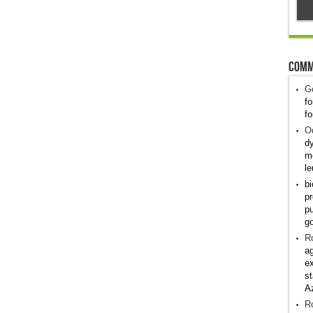
Comm
G
fo
fo
Od
dy
me
le
bi
pr
pu
g
R
ag
ex
st
A
R