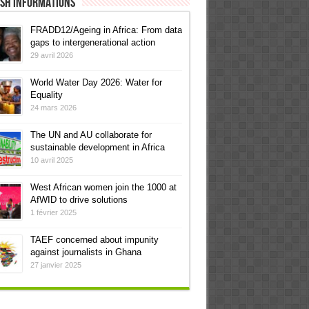
ish informations
FRADD12/Ageing in Africa: From data
gaps to intergenerational action
29 avril 2026
World Water Day 2026: Water for
Equality
24 mars 2026
The UN and AU collaborate for
sustainable development in Africa
10 avril 2025
West African women join the 1000 at
AfWID to drive solutions
1 février 2025
TAEF concerned about impunity
against journalists in Ghana
27 janvier 2025