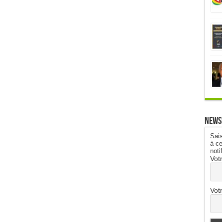
News
Sais
à ce
noti
Vot
Vot