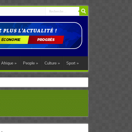
Afrique
»
People
»
Culture
»
Sport
»
ations