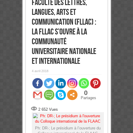
Faculté des Lettres,
Langues, Arts et
Communication (FLLAC) :
La FLLAC s’ouvre à la
communauté
universitaire nationale
et internationale
4 avril 2018
0
Partages
2 652
Vues
Ph: DR-; Le présidium à l’ouverture du