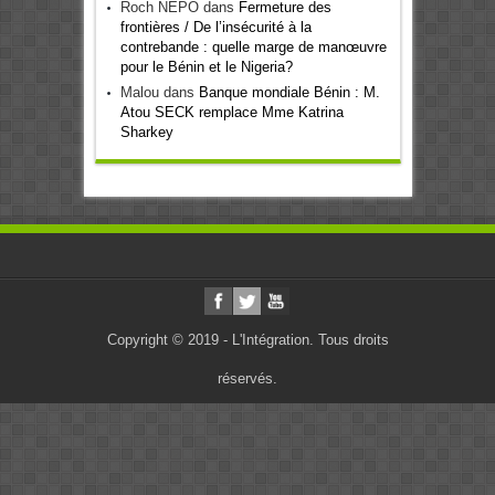
Roch NEPO
dans
Fermeture des
frontières / De l’insécurité à la
contrebande : quelle marge de manœuvre
pour le Bénin et le Nigeria?
Malou
dans
Banque mondiale Bénin : M.
Atou SECK remplace Mme Katrina
Sharkey
Copyright © 2019 - L'Intégration. Tous droits
réservés.