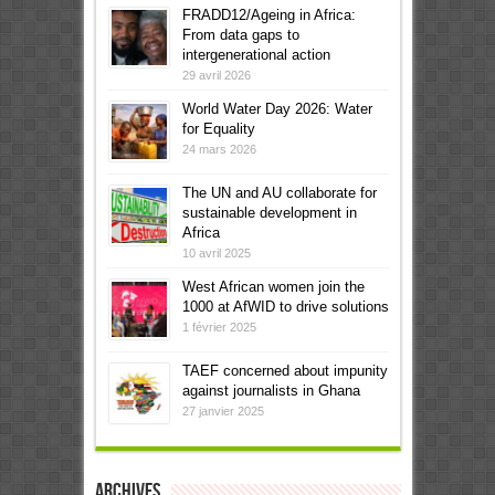
FRADD12/Ageing in Africa:
From data gaps to
intergenerational action
29 avril 2026
World Water Day 2026: Water
for Equality
24 mars 2026
The UN and AU collaborate for
sustainable development in
Africa
10 avril 2025
West African women join the
1000 at AfWID to drive solutions
1 février 2025
TAEF concerned about impunity
against journalists in Ghana
27 janvier 2025
Archives