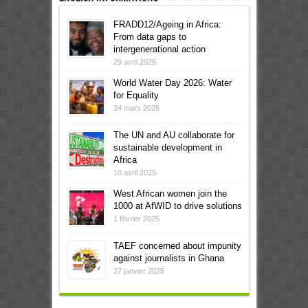
FRADD12/Ageing in Africa:
From data gaps to
intergenerational action
29 avril 2026
World Water Day 2026: Water
for Equality
24 mars 2026
The UN and AU collaborate for
sustainable development in
Africa
10 avril 2025
West African women join the
1000 at AfWID to drive solutions
1 février 2025
TAEF concerned about impunity
against journalists in Ghana
27 janvier 2025