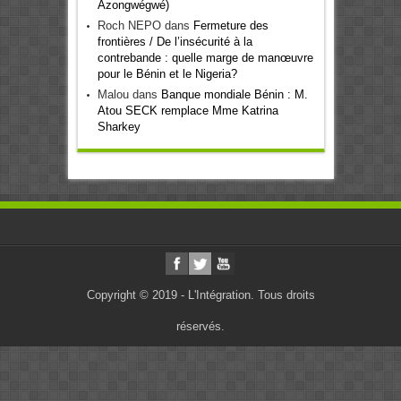
Azongwégwé)
Roch NEPO
dans
Fermeture des
frontières / De l’insécurité à la
contrebande : quelle marge de manœuvre
pour le Bénin et le Nigeria?
Malou
dans
Banque mondiale Bénin : M.
Atou SECK remplace Mme Katrina
Sharkey
Copyright © 2019 - L'Intégration. Tous droits
réservés.