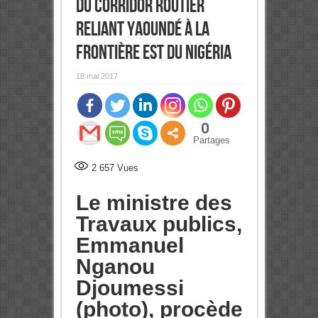
du corridor routier
reliant Yaoundé à la
frontière Est du Nigéria
18 mai 2017
0
Partages
2 657
Vues
Le ministre des
Travaux publics,
Emmanuel
Nganou
Djoumessi
(photo), procède