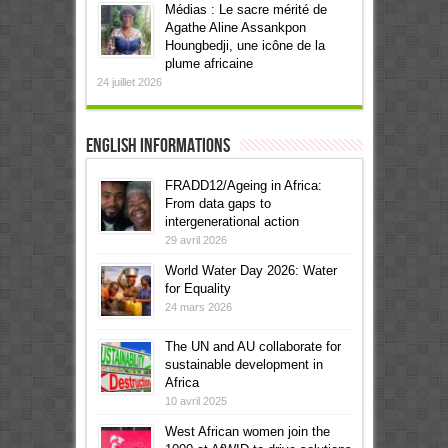
Médias : Le sacre mérité de
Agathe Aline Assankpon
Houngbedji, une icône de la
plume africaine
24 juillet 2026
English informations
FRADD12/Ageing in Africa:
From data gaps to
intergenerational action
29 avril 2026
World Water Day 2026: Water
for Equality
24 mars 2026
The UN and AU collaborate for
sustainable development in
Africa
10 avril 2025
West African women join the