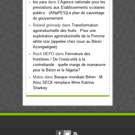
bio yara
dans
L’Agence nationale pour les
prestations aux Etablissements scolaires
publics : (ANaPES)Le plan de sauvetage
du gouvernement
Roland gnimady
dans
Transformation
agroindustrielle des fruits : Pour une
exploitation agroindustrielle de la Pomme
white star (appelée chez nous au Bénin :
Azongwégwé)
Roch NEPO
dans
Fermeture des
frontières / De l’insécurité à la
contrebande : quelle marge de manœuvre
pour le Bénin et le Nigeria?
Malou
dans
Banque mondiale Bénin : M.
Atou SECK remplace Mme Katrina
Sharkey