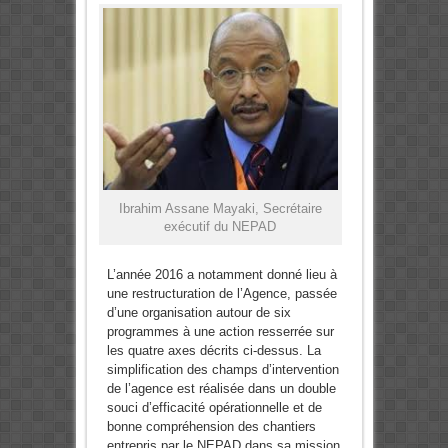
Ibrahim Assane Mayaki, Secrétaire
exécutif du NEPAD
L’année 2016 a notamment donné lieu à
une restructuration de l’Agence, passée
d’une organisation autour de six
programmes à une action resserrée sur
les quatre axes décrits ci-dessus. La
simplification des champs d’intervention
de l’agence est réalisée dans un double
souci d’efficacité opérationnelle et de
bonne compréhension des chantiers
entrepris par le NEPAD dans sa mission