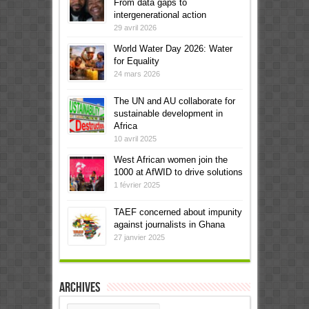
From data gaps to
intergenerational action
29 avril 2026
World Water Day 2026: Water
for Equality
24 mars 2026
The UN and AU collaborate for
sustainable development in
Africa
10 avril 2025
West African women join the
1000 at AfWID to drive solutions
1 février 2025
TAEF concerned about impunity
against journalists in Ghana
27 janvier 2025
Archives
Archives