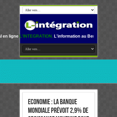
EGRATION.
L'information au Benin, en Afrique et dans le m
Economie : La Banque
mondiale prévoit 2,9% de