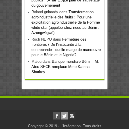
publics : (ANaPES)Le plan de sauvetage
du gouvernement
Roland gnimady
dans
Transformation
agroindustrielle des fruits : Pour une
exploitation agroindustrielle de la Pomme
white star (appelée chez nous au Bénin :
Azongwégwé)
Roch NEPO
dans
Fermeture des
frontières / De l’insécurité à la
contrebande : quelle marge de manœuvre
pour le Bénin et le Nigeria?
Malou
dans
Banque mondiale Bénin : M.
Atou SECK remplace Mme Katrina
Sharkey
Copyright © 2019 - L'Intégration. Tous droits