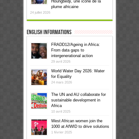
Houngbedji, une icône de la
plume africaine
24 juillet 2026
English informations
FRADD12/Ageing in Africa:
From data gaps to
intergenerational action
29 avril 2026
World Water Day 2026: Water
for Equality
24 mars 2026
The UN and AU collaborate for
sustainable development in
Africa
10 avril 2025
West African women join the
1000 at AfWID to drive solutions
1 février 2025