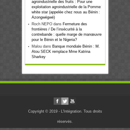
agroindustrielle des fruits : Pour une
exploitation agroindustrielle de la Pomme
white star (appelée chez nous au Bénin :
Azongwégwé)
Roch NEPO
dans
Fermeture des
frontières / De l’insécurité à la
contrebande : quelle marge de manœuvre
pour le Bénin et le Nigeria?
Malou
dans
Banque mondiale Bénin : M.
Atou SECK remplace Mme Katrina
Sharkey
Copyright © 2019 - L'Intégration. Tous droits
réservés.