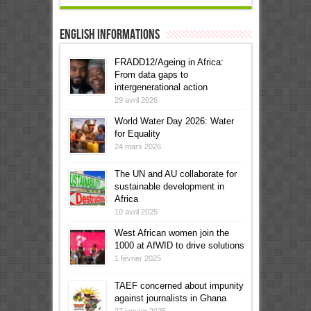
English informations
FRADD12/Ageing in Africa:
From data gaps to
intergenerational action
29 avril 2026
World Water Day 2026: Water
for Equality
24 mars 2026
The UN and AU collaborate for
sustainable development in
Africa
10 avril 2025
West African women join the
1000 at AfWID to drive solutions
1 février 2025
TAEF concerned about impunity
against journalists in Ghana