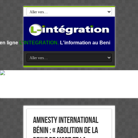
EGRATION.
L'information au Benin, en Afrique et dans le m
Amnesty international
Bénin : « Abolition de la