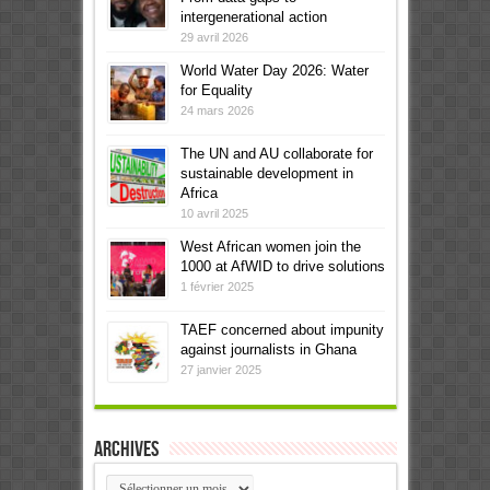
intergenerational action
29 avril 2026
World Water Day 2026: Water
for Equality
24 mars 2026
The UN and AU collaborate for
sustainable development in
Africa
10 avril 2025
West African women join the
1000 at AfWID to drive solutions
1 février 2025
TAEF concerned about impunity
against journalists in Ghana
27 janvier 2025
Archives
Archives