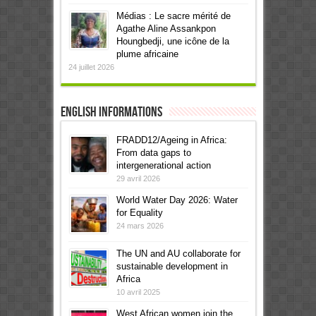
Médias : Le sacre mérité de
Agathe Aline Assankpon
Houngbedji, une icône de la
plume africaine
24 juillet 2026
English informations
FRADD12/Ageing in Africa:
From data gaps to
intergenerational action
29 avril 2026
World Water Day 2026: Water
for Equality
24 mars 2026
The UN and AU collaborate for
sustainable development in
Africa
10 avril 2025
West African women join the