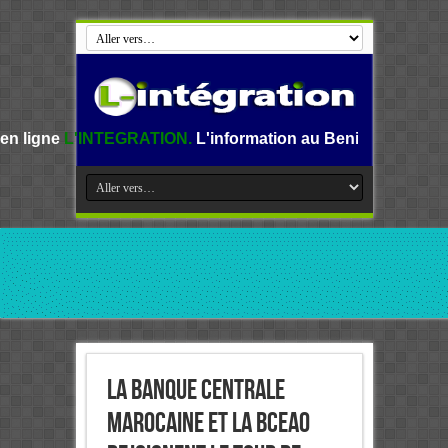
TEGRATION.
L'information au Benin, en Afrique et dans le m
La Banque centrale
marocaine et la BCEAO