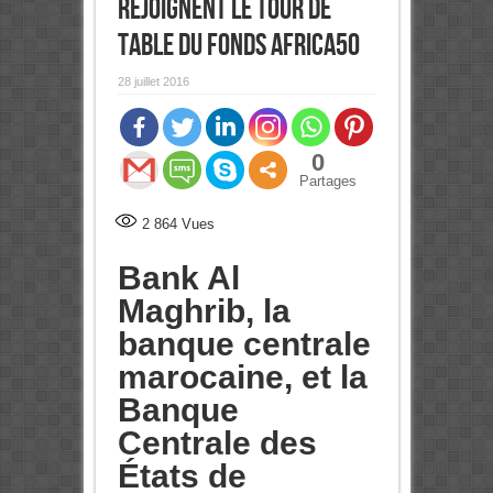
rejoignent le tour de
table du fonds Africa50
28 juillet 2016
0
Partages
2 864
Vues
Bank Al
Maghrib, la
banque centrale
marocaine, et la
Banque
Centrale des
États de