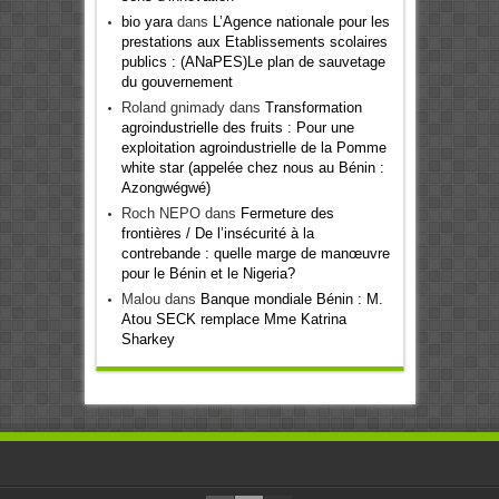
bio yara
dans
L’Agence nationale pour les
prestations aux Etablissements scolaires
publics : (ANaPES)Le plan de sauvetage
du gouvernement
Roland gnimady
dans
Transformation
agroindustrielle des fruits : Pour une
exploitation agroindustrielle de la Pomme
white star (appelée chez nous au Bénin :
Azongwégwé)
Roch NEPO
dans
Fermeture des
frontières / De l’insécurité à la
contrebande : quelle marge de manœuvre
pour le Bénin et le Nigeria?
Malou
dans
Banque mondiale Bénin : M.
Atou SECK remplace Mme Katrina
Sharkey