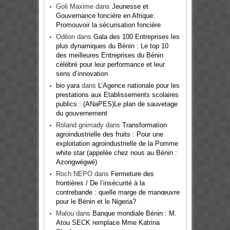
Goli Maxime
dans
Jeunesse et
Gouvernance foncière en Afrique:
Promouvoir la sécurisation foncière
Odilon
dans
Gala des 100 Entreprises les
plus dynamiques du Bénin : Le top 10
des meilleures Entreprises du Bénin
célébré pour leur performance et leur
sens d’innovation
bio yara
dans
L’Agence nationale pour les
prestations aux Etablissements scolaires
publics : (ANaPES)Le plan de sauvetage
du gouvernement
Roland gnimady
dans
Transformation
agroindustrielle des fruits : Pour une
exploitation agroindustrielle de la Pomme
white star (appelée chez nous au Bénin :
Azongwégwé)
Roch NEPO
dans
Fermeture des
frontières / De l’insécurité à la
contrebande : quelle marge de manœuvre
pour le Bénin et le Nigeria?
Malou
dans
Banque mondiale Bénin : M.
Atou SECK remplace Mme Katrina