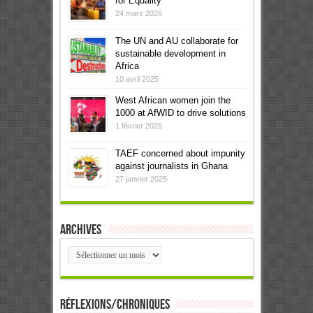
for Equality
24 mars 2026
The UN and AU collaborate for
sustainable development in
Africa
10 avril 2025
West African women join the
1000 at AfWID to drive solutions
1 février 2025
TAEF concerned about impunity
against journalists in Ghana
27 janvier 2025
Archives
Archives
Réflexions/Chroniques