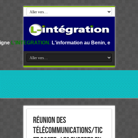
TION.
L'information au Benin, en Afrique et dans le monde.
Réunion des
Télécommunications/TIC