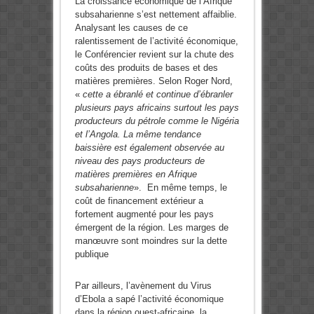
La croissance économique de l’Afrique
subsaharienne s’est nettement affaiblie.
Analysant les causes de ce
ralentissement de l’activité économique,
le Conférencier revient sur la chute des
coûts des produits de bases et des
matières premières. Selon Roger Nord,
«
cette a ébranlé et continue d’ébranler
plusieurs pays africains surtout les pays
producteurs du pétrole comme le Nigéria
et l’Angola. La même tendance
baissière est également observée au
niveau des pays producteurs de
matières premières en Afrique
subsaharienne
». En même temps, le
coût de financement extérieur a
fortement augmenté pour les pays
émergent de la région. Les marges de
manœuvre sont moindres sur la dette
publique
Par ailleurs, l’avènement du Virus
d’Ebola a sapé l’activité économique
dans la région ouest-africaine, la