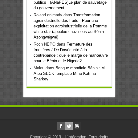
publics : (ANaPES)Le plan de sauvetage
du gouvernement
Roland gnimady
dans
Transformation
agroindustrielle des fruits : Pour une
exploitation agroindustrielle de la Pomme
white star (appelée chez nous au Bénin :
Azongwégwé)
Roch NEPO
dans
Fermeture des
frontières / De l’insécurité à la
contrebande : quelle marge de manœuvre
pour le Bénin et le Nigeria?
Malou
dans
Banque mondiale Bénin : M.
Atou SECK remplace Mme Katrina
Sharkey
Copyright © 2019 - L'Intégration. Tous droits