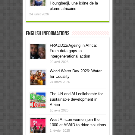
Houngbedji, une icône de la
plume africaine
24 juillet 2026
English informations
FRADD12/Ageing in Africa:
From data gaps to
intergenerational action
29 avril 2026
World Water Day 2026: Water
for Equality
24 mars 2026
The UN and AU collaborate for
sustainable development in
Africa
10 avril 2025
West African women join the
1000 at AfWID to drive solutions
1 février 2025