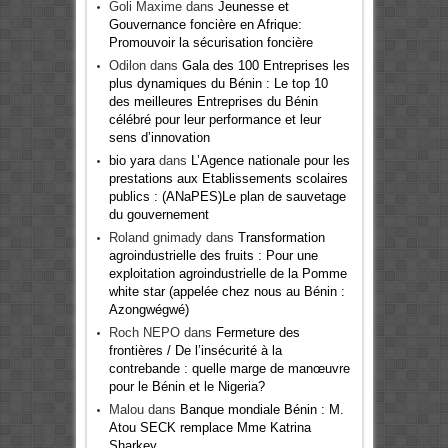
Goli Maxime
dans
Jeunesse et
Gouvernance foncière en Afrique:
Promouvoir la sécurisation foncière
Odilon
dans
Gala des 100 Entreprises les
plus dynamiques du Bénin : Le top 10
des meilleures Entreprises du Bénin
célébré pour leur performance et leur
sens d’innovation
bio yara
dans
L’Agence nationale pour les
prestations aux Etablissements scolaires
publics : (ANaPES)Le plan de sauvetage
du gouvernement
Roland gnimady
dans
Transformation
agroindustrielle des fruits : Pour une
exploitation agroindustrielle de la Pomme
white star (appelée chez nous au Bénin :
Azongwégwé)
Roch NEPO
dans
Fermeture des
frontières / De l’insécurité à la
contrebande : quelle marge de manœuvre
pour le Bénin et le Nigeria?
Malou
dans
Banque mondiale Bénin : M.
Atou SECK remplace Mme Katrina
Sharkey