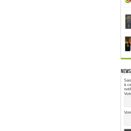
News
Sais
à ce
noti
Vot
Vot