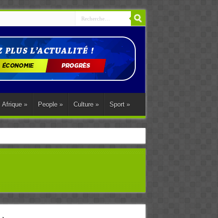
Afrique
»
People
»
Culture
»
Sport
»
ations