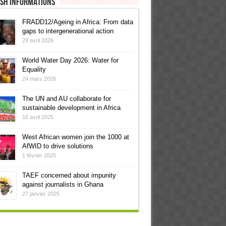
ish informations
FRADD12/Ageing in Africa: From data
gaps to intergenerational action
29 avril 2026
World Water Day 2026: Water for
Equality
24 mars 2026
The UN and AU collaborate for
sustainable development in Africa
10 avril 2025
West African women join the 1000 at
AfWID to drive solutions
1 février 2025
TAEF concerned about impunity
against journalists in Ghana
27 janvier 2025