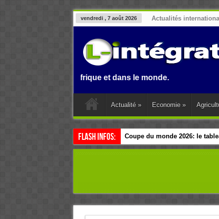
Actualités internation
vendredi , 7 août 2026
Benin, en Afrique et dans le monde.
Actualité
»
Economie
»
Agricult
Flash Infos:
Coupe du monde 2026: le tablea
Esclavage: à Accra, l’Afrique e