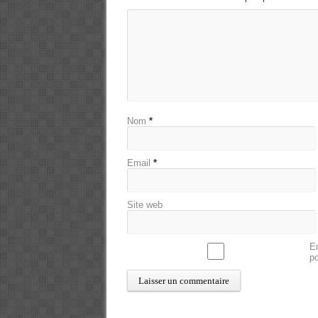
Nom
*
Email
*
Site web
En
p