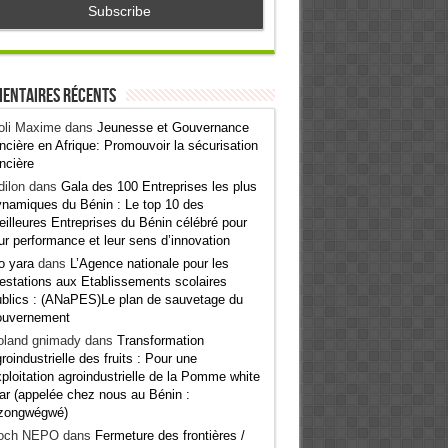
entaires récents
oli Maxime
dans
Jeunesse et Gouvernance
ncière en Afrique: Promouvoir la sécurisation
ncière
ilon
dans
Gala des 100 Entreprises les plus
namiques du Bénin : Le top 10 des
illeures Entreprises du Bénin célébré pour
ur performance et leur sens d’innovation
o yara
dans
L’Agence nationale pour les
estations aux Etablissements scolaires
blics : (ANaPES)Le plan de sauvetage du
ouvernement
oland gnimady
dans
Transformation
roindustrielle des fruits : Pour une
ploitation agroindustrielle de la Pomme white
ar (appelée chez nous au Bénin :
zongwégwé)
och NEPO
dans
Fermeture des frontières /