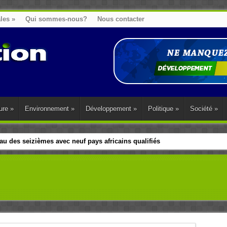
ales
»
Qui sommes-nous?
Nous contacter
ure
»
Environnement
»
Développement
»
Politique
»
Société
»
u des seizièmes avec neuf pays africains qualifiés
t sa diaspora tentent de parler d’une seule voix sur la question des répar