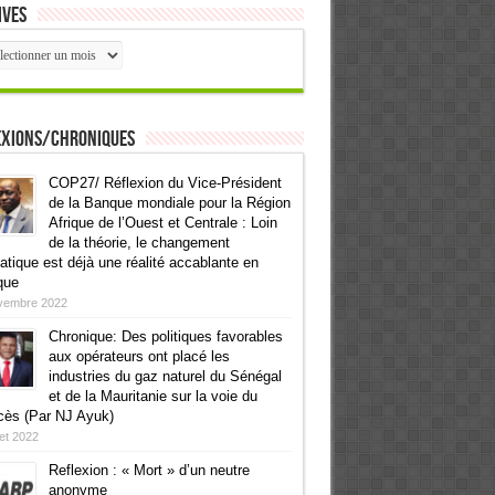
ives
ives
exions/Chroniques
COP27/ Réflexion du Vice-Président
de la Banque mondiale pour la Région
Afrique de l’Ouest et Centrale : Loin
de la théorie, le changement
atique est déjà une réalité accablante en
que
vembre 2022
Chronique: Des politiques favorables
aux opérateurs ont placé les
industries du gaz naturel du Sénégal
et de la Mauritanie sur la voie du
cès (Par NJ Ayuk)
llet 2022
Reflexion : « Mort » d’un neutre
anonyme