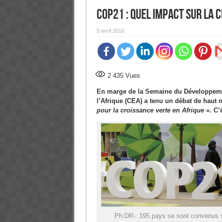
COP21 : Quel impact sur la 
5 avril 2016
2 435
Vues
En marge de la Semaine du Développeme
l’Afrique (CEA) a tenu un débat de haut 
pour la croissance verte en Afrique
». C’é
Ph:DR-: 195 pays se sont convenus s