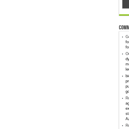
Comm
G
fo
fo
Od
dy
me
le
bi
pr
pu
g
R
ag
ex
st
A
R