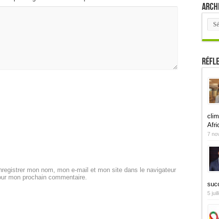
Arch
Arch
Réfl
clim
Afri
7 no
registrer mon nom, mon e-mail et mon site dans le navigateur
our mon prochain commentaire.
suc
5 jui