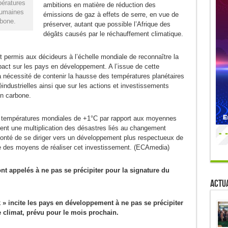
pératures
ambitions en matière de réduction des
humaines
émissions de gaz à effets de serre, en vue de
rbone.
préserver, autant que possible l’Afrique des
dégâts causés par le réchauffement climatique.
t permis aux décideurs à l’échelle mondiale de reconnaître la
pact sur les pays en développement. A l’issue de cette
a nécessité de contenir la hausse des températures planétaires
ndustrielles ainsi que sur les actions et investissements
en carbone.
s températures mondiales de +1°C par rapport aux moyennes
ssent une multiplication des désastres liés au changement
volonté de se diriger vers un développement plus respectueux de
te des moyens de réaliser cet investissement. (ECAmedia)
t appelés à ne pas se précipiter pour la signature du
Actua
» incite les pays en développement à ne pas se précipiter
le climat, prévu pour le mois prochain.