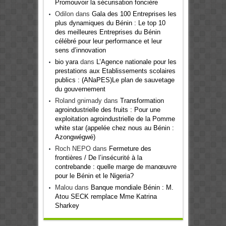
Promouvoir la sécurisation foncière
Odilon
dans
Gala des 100 Entreprises les
plus dynamiques du Bénin : Le top 10
des meilleures Entreprises du Bénin
célébré pour leur performance et leur
sens d’innovation
bio yara
dans
L’Agence nationale pour les
prestations aux Etablissements scolaires
publics : (ANaPES)Le plan de sauvetage
du gouvernement
Roland gnimady
dans
Transformation
agroindustrielle des fruits : Pour une
exploitation agroindustrielle de la Pomme
white star (appelée chez nous au Bénin :
Azongwégwé)
Roch NEPO
dans
Fermeture des
frontières / De l’insécurité à la
contrebande : quelle marge de manœuvre
pour le Bénin et le Nigeria?
Malou
dans
Banque mondiale Bénin : M.
Atou SECK remplace Mme Katrina
Sharkey