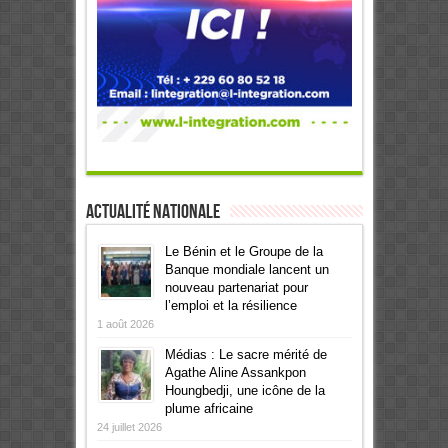
Actualité Nationale
Le Bénin et le Groupe de la
Banque mondiale lancent un
nouveau partenariat pour
l’emploi et la résilience
1 août 2026
Médias : Le sacre mérité de
Agathe Aline Assankpon
Houngbedji, une icône de la
plume africaine
24 juillet 2026