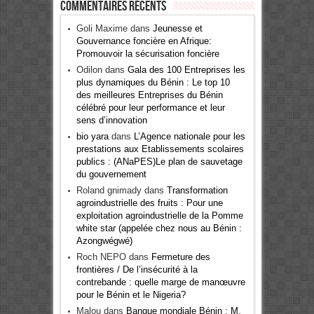
Commentaires récents
Goli Maxime
dans
Jeunesse et
Gouvernance foncière en Afrique:
Promouvoir la sécurisation foncière
Odilon
dans
Gala des 100 Entreprises les
plus dynamiques du Bénin : Le top 10
des meilleures Entreprises du Bénin
célébré pour leur performance et leur
sens d’innovation
bio yara
dans
L’Agence nationale pour les
prestations aux Etablissements scolaires
publics : (ANaPES)Le plan de sauvetage
du gouvernement
Roland gnimady
dans
Transformation
agroindustrielle des fruits : Pour une
exploitation agroindustrielle de la Pomme
white star (appelée chez nous au Bénin :
Azongwégwé)
Roch NEPO
dans
Fermeture des
frontières / De l’insécurité à la
contrebande : quelle marge de manœuvre
pour le Bénin et le Nigeria?
Malou
dans
Banque mondiale Bénin : M.