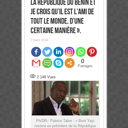
la République du Bénin et
je crois qu’il est l’ami de
tout le monde, d’une
certaine manière ».
7 mars 2016
0
Partages
2 148
Vues
Ph/DR-: Patrice Talon : « Boni Yayi
restera ex-président de la République