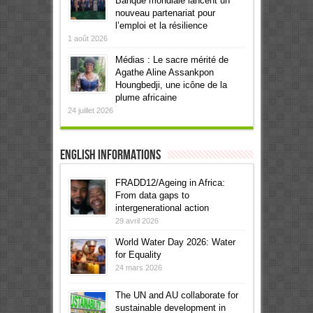
Banque mondiale lancent un
nouveau partenariat pour
l’emploi et la résilience
1 août 2026
Médias : Le sacre mérité de
Agathe Aline Assankpon
Houngbedji, une icône de la
plume africaine
24 juillet 2026
English informations
FRADD12/Ageing in Africa:
From data gaps to
intergenerational action
29 avril 2026
World Water Day 2026: Water
for Equality
24 mars 2026
The UN and AU collaborate for
sustainable development in