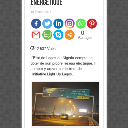
énergétique
15 février 2016
0
Partages
2 537
Vues
L’Etat de Lagos au Nigeria compte se
doter de son propre réseau électrique. Il
compte y arriver par le biais de
l’initiative Light Up Lagos.