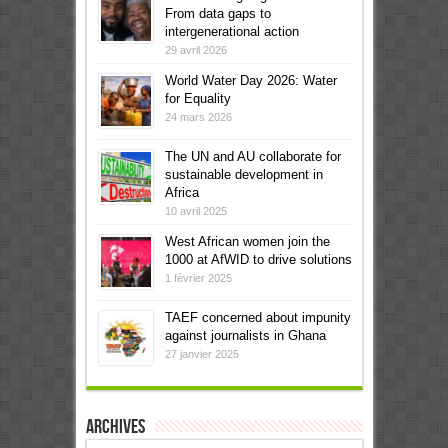
From data gaps to
intergenerational action
29 avril 2026
World Water Day 2026: Water
for Equality
24 mars 2026
The UN and AU collaborate for
sustainable development in
Africa
10 avril 2025
West African women join the
1000 at AfWID to drive solutions
1 février 2025
TAEF concerned about impunity
against journalists in Ghana
27 janvier 2025
Archives