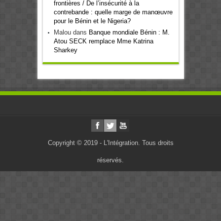
frontières / De l’insécurité à la
contrebande : quelle marge de manœuvre
pour le Bénin et le Nigeria?
Malou
dans
Banque mondiale Bénin : M.
Atou SECK remplace Mme Katrina
Sharkey
Copyright © 2019 - L'Intégration. Tous droits
réservés.