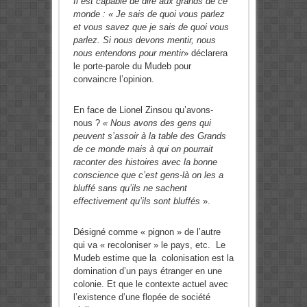
Il est capable de dire aux grands de ce
monde : « Je sais de quoi vous parlez
et vous savez que je sais de quoi vous
parlez. Si nous devons mentir, nous
nous entendons pour mentir
» déclarera
le porte-parole du Mudeb pour
convaincre l’opinion.
En face de Lionel Zinsou qu’avons-
nous ?
« Nous avons des gens qui
peuvent s’assoir à la table des Grands
de ce monde mais à qui on pourrait
raconter des histoires avec la bonne
conscience que c’est gens-là on les a
bluffé sans qu’ils ne sachent
effectivement qu’ils sont bluffés
».
Désigné comme « pignon » de l’autre
qui va « recoloniser » le pays, etc. Le
Mudeb estime que la colonisation est la
domination d’un pays étranger en une
colonie. Et que le contexte actuel avec
l’existence d’une flopée de société