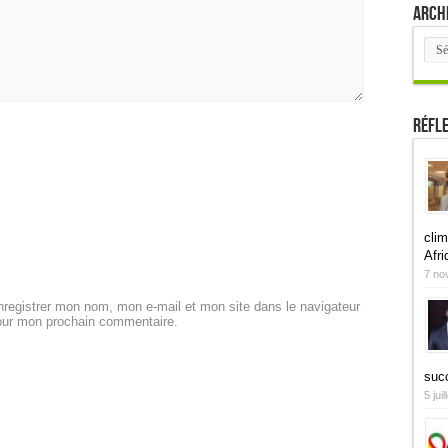
Arch
Arch
Réfl
clim
Afri
7 no
registrer mon nom, mon e-mail et mon site dans le navigateur
our mon prochain commentaire.
suc
5 jui