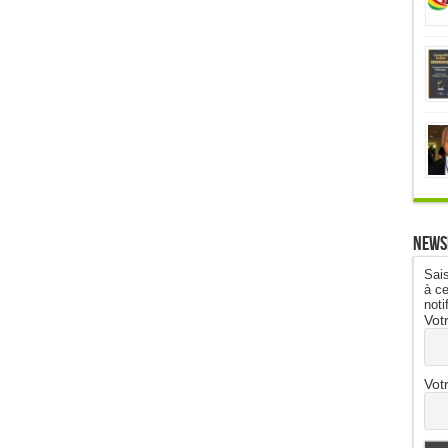
News
Sais
à ce
noti
Vot
Vot