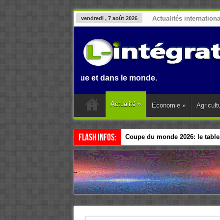
Actualités internation
vendredi , 7 août 2026
in, en Afrique et dans le monde.
Actualité
»
Economie
»
Agricult
Flash Infos:
Coupe du monde 2026: le tablea
Esclavage: à Accra, l’Afrique e