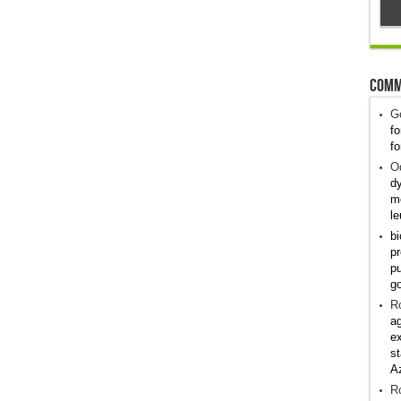
Comm
G
fo
fo
Od
dy
me
le
bi
pr
pu
g
R
ag
ex
st
A
R