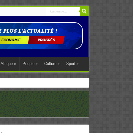
Afrique
»
People
»
Culture
»
Sport
»
ations