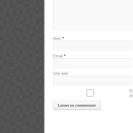
Nom
*
Email
*
Site web
En
p