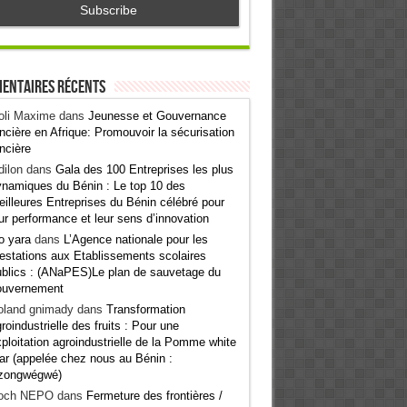
entaires récents
oli Maxime
dans
Jeunesse et Gouvernance
ncière en Afrique: Promouvoir la sécurisation
ncière
ilon
dans
Gala des 100 Entreprises les plus
namiques du Bénin : Le top 10 des
illeures Entreprises du Bénin célébré pour
ur performance et leur sens d’innovation
o yara
dans
L’Agence nationale pour les
estations aux Etablissements scolaires
blics : (ANaPES)Le plan de sauvetage du
ouvernement
oland gnimady
dans
Transformation
roindustrielle des fruits : Pour une
ploitation agroindustrielle de la Pomme white
ar (appelée chez nous au Bénin :
zongwégwé)
och NEPO
dans
Fermeture des frontières /