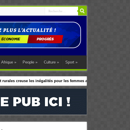
Afrique
»
People
»
Culture
»
Sport
»
 rurales creuse les inégalités pour les femmes africaines