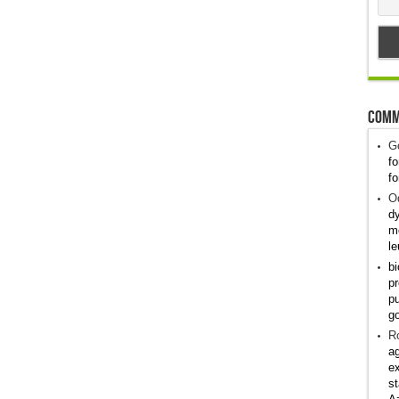
Comm
G
fo
fo
Od
dy
me
le
bi
pr
pu
g
R
ag
ex
st