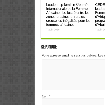
Leadership féminin /Journée
CEDEA
Internationale de la Femme
leader
Africaine : Le fossé entre les
Femmes
zones urbaines et rurales
d’Afri
creuse les inégalités pour les
progra
femmes africaines
d’Abu
7 août 2026
7 août 2
Répondre
Votre adresse email ne sera pas publiée. Les 
Nom
*