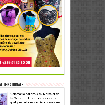
lité Nationale
Cérémonie nationale du Mérite et de
la Mémoire : Les meilleurs élèves et
quelques artistes du Bénin célébrées