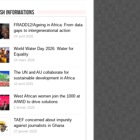
ish informations
FRADD12/Ageing in Africa: From data
gaps to intergenerational action
29 avril 2026
World Water Day 2026: Water for
Equality
24 mars 2026
The UN and AU collaborate for
sustainable development in Africa
10 avril 2025
West African women join the 1000 at
AfWID to drive solutions
1 février 2025
TAEF concerned about impunity
against journalists in Ghana
27 janvier 2025