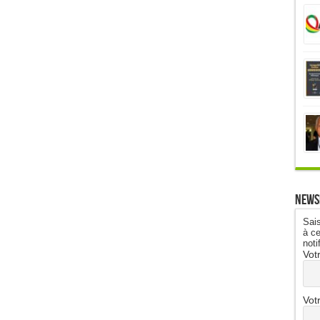
News
Sais
à ce
noti
Vot
Vot