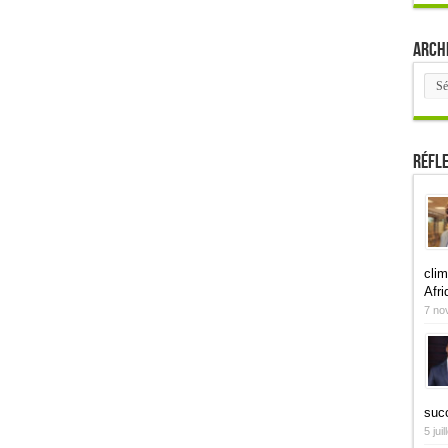
Arch
Arch
Réfl
clim
Afri
7 no
suc
5 jui