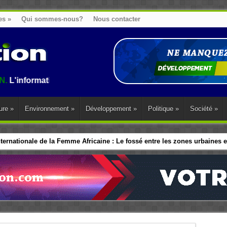
es
»
Qui sommes-nous?
Nous contacter
ation au Benin, en Afrique et dans le monde.
ure
»
Environnement
»
Développement
»
Politique
»
Société
»
ernationale de la Femme Africaine : Le fossé entre les zones urbaines et