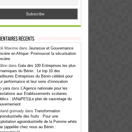
entaires récents
oli Maxime
dans
Jeunesse et Gouvernance
ncière en Afrique: Promouvoir la sécurisation
ncière
ilon
dans
Gala des 100 Entreprises les plus
namiques du Bénin : Le top 10 des
illeures Entreprises du Bénin célébré pour
ur performance et leur sens d’innovation
o yara
dans
L’Agence nationale pour les
estations aux Etablissements scolaires
blics : (ANaPES)Le plan de sauvetage du
ouvernement
oland gnimady
dans
Transformation
roindustrielle des fruits : Pour une
ploitation agroindustrielle de la Pomme white
ar (appelée chez nous au Bénin :