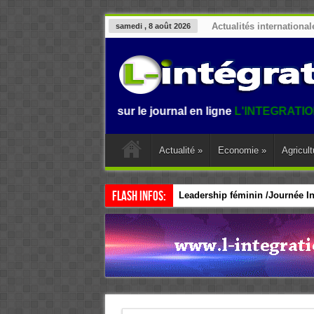
Actualités international
samedi , 8 août 2026
Bienvenue sur le journal en ligne
L'INTEGRATION.
L'inform
Actualité
»
Economie
»
Agricult
Flash Infos:
Leadership féminin /Journée Int