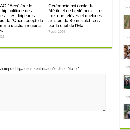
O / Accélérer le
Cérémonie nationale du
7 ao
ship politique des
Mérite et de la Mémoire : Les
 : Les dirigeants
meilleurs élèves et quelques
que de l’Ouest adopte le
artistes du Bénin célébrées
mme d’action régional
par le chef de l’Etat
ja.
7 août 2026
026
7 ao
7 ao
champs obligatoires sont marqués d'une étoile
*
1 ao