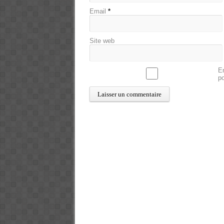
Email
*
Site web
En
p