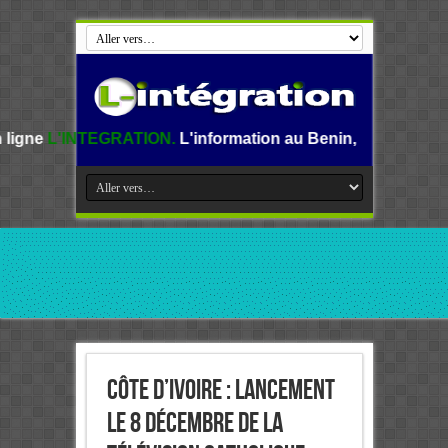
ATION.
L'information au Benin, en Afrique et dans le monde
Côte d’Ivoire : lancement
le 8 décembre de la