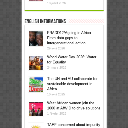
10 juillet 2026
English informations
FRADD12/Ageing in Africa:
From data gaps to
intergenerational action
29 avril 2026
World Water Day 2026: Water
for Equality
24 mars 2026
The UN and AU collaborate for
sustainable development in
Africa
10 avril 2025
West African women join the
1000 at AfWID to drive solutions
1 février 2025
TAEF concerned about impunity