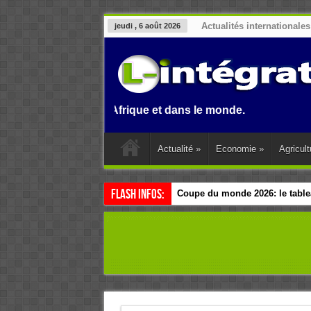
Actualités internationales
jeudi , 6 août 2026
 Benin, en Afrique et dans le monde.
Actualité
»
Economie
»
Agricult
Flash Infos:
Coupe du monde 2026: le tablea
Esclavage: à Accra, l’Afrique e