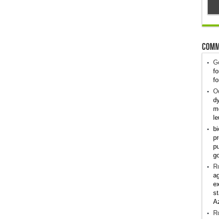
Comm
G
fo
fo
Od
dy
me
le
bi
pr
pu
g
R
ag
ex
st
A
R