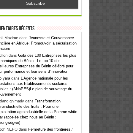
entaires récents
oli Maxime
dans
Jeunesse et Gouvernance
ncière en Afrique: Promouvoir la sécurisation
ncière
ilon
dans
Gala des 100 Entreprises les plus
namiques du Bénin : Le top 10 des
illeures Entreprises du Bénin célébré pour
ur performance et leur sens d’innovation
o yara
dans
L’Agence nationale pour les
estations aux Etablissements scolaires
blics : (ANaPES)Le plan de sauvetage du
ouvernement
oland gnimady
dans
Transformation
roindustrielle des fruits : Pour une
ploitation agroindustrielle de la Pomme white
ar (appelée chez nous au Bénin :
zongwégwé)
och NEPO
dans
Fermeture des frontières /