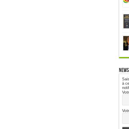
News
Sais
à ce
noti
Vot
Vot