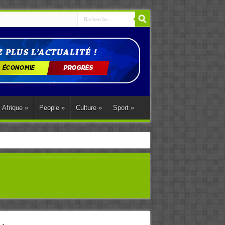
Afrique
»
People
»
Culture
»
Sport
»
ations