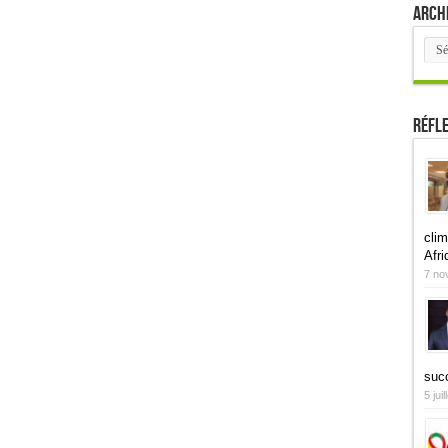
Arch
Arch
Réfl
clim
Afri
7 no
suc
5 jui