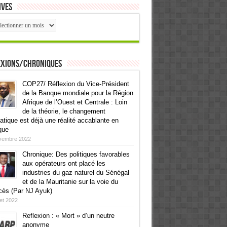
ives
ives
exions/Chroniques
COP27/ Réflexion du Vice-Président
de la Banque mondiale pour la Région
Afrique de l’Ouest et Centrale : Loin
de la théorie, le changement
atique est déjà une réalité accablante en
que
vembre 2022
Chronique: Des politiques favorables
aux opérateurs ont placé les
industries du gaz naturel du Sénégal
et de la Mauritanie sur la voie du
cès (Par NJ Ayuk)
llet 2022
Reflexion : « Mort » d’un neutre
anonyme