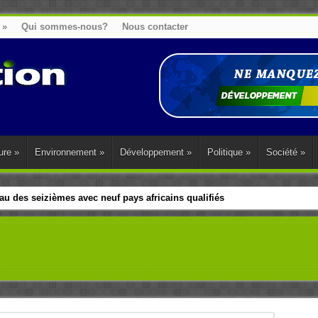
»
Qui sommes-nous?
Nous contacter
ure
»
Environnement
»
Développement
»
Politique
»
Société
»
u des seizièmes avec neuf pays africains qualifiés
t sa diaspora tentent de parler d’une seule voix sur la question des répar