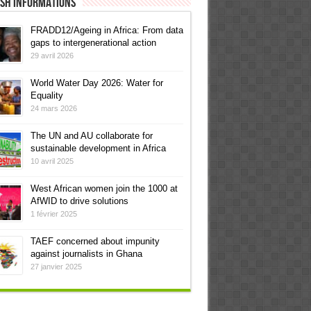
ish informations
FRADD12/Ageing in Africa: From data
gaps to intergenerational action
29 avril 2026
World Water Day 2026: Water for
Equality
24 mars 2026
The UN and AU collaborate for
sustainable development in Africa
10 avril 2025
West African women join the 1000 at
AfWID to drive solutions
1 février 2025
TAEF concerned about impunity
against journalists in Ghana
27 janvier 2025