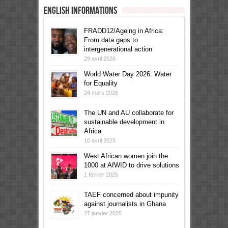
English informations
FRADD12/Ageing in Africa:
From data gaps to
intergenerational action
29 avril 2026
World Water Day 2026: Water
for Equality
24 mars 2026
The UN and AU collaborate for
sustainable development in
Africa
10 avril 2025
West African women join the
1000 at AfWID to drive solutions
1 février 2025
TAEF concerned about impunity
against journalists in Ghana
27 janvier 2025