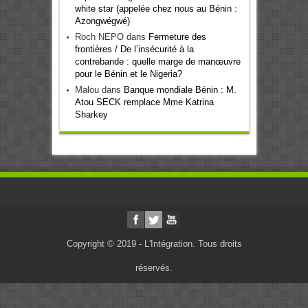
white star (appelée chez nous au Bénin :
Azongwégwé)
Roch NEPO
dans
Fermeture des
frontières / De l’insécurité à la
contrebande : quelle marge de manœuvre
pour le Bénin et le Nigeria?
Malou
dans
Banque mondiale Bénin : M.
Atou SECK remplace Mme Katrina
Sharkey
Copyright © 2019 - L'Intégration. Tous droits
réservés.