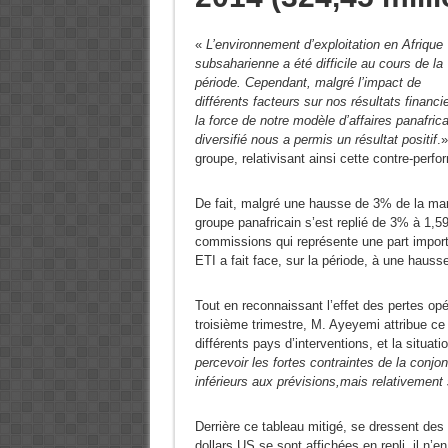
«
L’environnement d’exploitation en Afrique
subsaharienne a été difficile au cours de la
période. Cependant, malgré l’impact de
différents facteurs sur nos résultats financie
la force de notre modèle d’affaires panafrica
diversifié nous a permis un résultat positif
.
groupe, relativisant ainsi cette contre-perf
De fait, malgré une hausse de 3% de la marge
groupe panafricain s’est replié de 3% à 1,59
commissions qui représente une part importa
ETI a fait face, sur la période, à une hauss
Tout en reconnaissant l’effet des pertes opé
troisième trimestre, M. Ayeyemi attribue ce
différents pays d’interventions, et la situ
percevoir les fortes contraintes de la conj
inférieurs aux prévisions,mais relativement 
Derrière ce tableau mitigé, se dressent des
dollars US se sont affichées en repli, il 