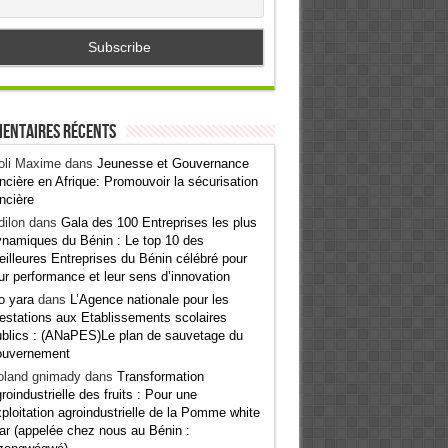
entaires récents
oli Maxime
dans
Jeunesse et Gouvernance
ncière en Afrique: Promouvoir la sécurisation
ncière
ilon
dans
Gala des 100 Entreprises les plus
namiques du Bénin : Le top 10 des
illeures Entreprises du Bénin célébré pour
ur performance et leur sens d’innovation
o yara
dans
L’Agence nationale pour les
estations aux Etablissements scolaires
blics : (ANaPES)Le plan de sauvetage du
ouvernement
oland gnimady
dans
Transformation
roindustrielle des fruits : Pour une
ploitation agroindustrielle de la Pomme white
ar (appelée chez nous au Bénin :