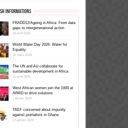
ish informations
FRADD12/Ageing in Africa: From data
gaps to intergenerational action
29 avril 2026
World Water Day 2026: Water for
Equality
24 mars 2026
The UN and AU collaborate for
sustainable development in Africa
10 avril 2025
West African women join the 1000 at
AfWID to drive solutions
1 février 2025
TAEF concerned about impunity
against journalists in Ghana
27 janvier 2025