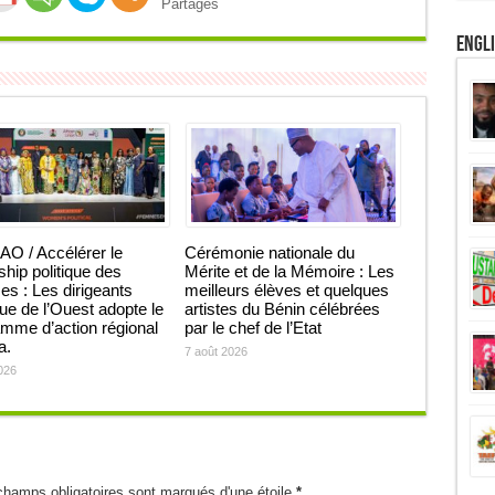
Partages
Engl
O / Accélérer le
Cérémonie nationale du
ship politique des
Mérite et de la Mémoire : Les
 : Les dirigeants
meilleurs élèves et quelques
que de l’Ouest adopte le
artistes du Bénin célébrées
mme d’action régional
par le chef de l’Etat
ja.
7 août 2026
026
champs obligatoires sont marqués d'une étoile
*