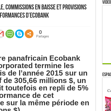
Video
e, commissions en baisse et provisions
rformances d’Ecobank
0
Partages
re panafricain Ecobank
orporated termine les
s de l’année 2015 sur un
ESPAC
f de 305,66 millions $, un
it toutefois en repli de 5%
formance de cet
sée sur la même période en
ons $)