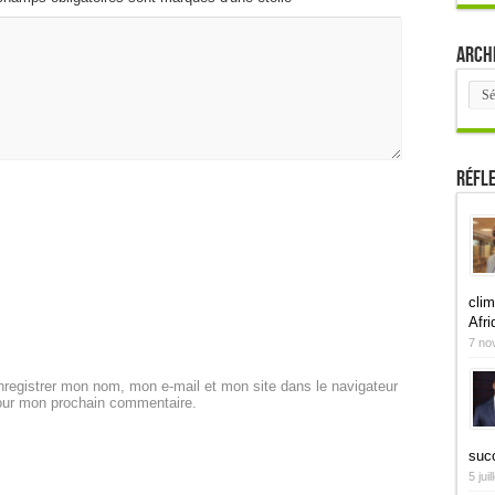
Arch
Arch
Réfl
clim
Afri
7 no
registrer mon nom, mon e-mail et mon site dans le navigateur
our mon prochain commentaire.
suc
5 jui