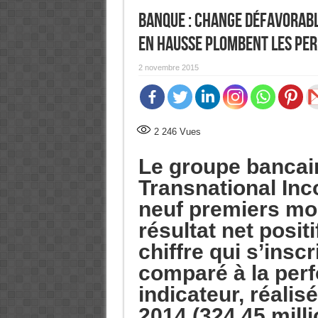
Banque : Change défavorabl
en hausse plombent les pe
2 novembre 2015
2 246
Vues
Le groupe bancai
Transnational Inc
neuf premiers moi
résultat net positi
chiffre qui s’inscr
comparé à la per
indicateur, réali
2014 (324,45 milli