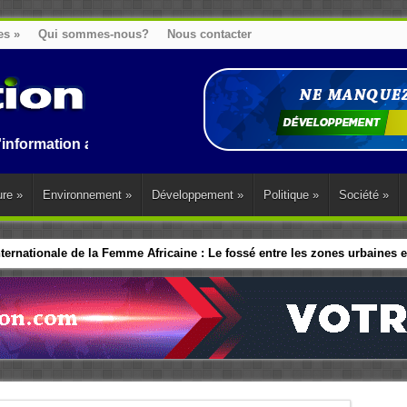
es
»
Qui sommes-nous?
Nous contacter
n au Benin, en Afrique et dans le monde.
ure
»
Environnement
»
Développement
»
Politique
»
Société
»
ernationale de la Femme Africaine : Le fossé entre les zones urbaines et
ip politique des Femmes : Les dirigeants d’Afrique de l’Ouest adopte 