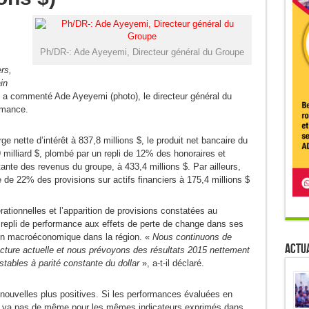
Ph/DR-: Ade Ayeyemi, Directeur général du Groupe
rs,
in
» a commenté Ade Ayeyemi (photo), le directeur général du
ormance.
 nette d’intérêt à 837,8 millions $, le produit net bancaire du
 milliard $, plombé par un repli de 12% des honoraires et
nte des revenus du groupe, à 433,4 millions $. Par ailleurs,
e de 22% des provisions sur actifs financiers à 175,4 millions $
rationnelles et l’apparition de provisions constatées au
 repli de performance aux effets de perte de change dans ses
ation macroéconomique dans la région. «
Nous continuons de
Actua
oncture actuelle et nous prévoyons des résultats 2015 nettement
stables à parité constante du dollar
», a-t-il déclaré.
 nouvelles plus positives. Si les performances évaluées en
n’en va pas de même pour les mêmes indicateurs exprimés dans