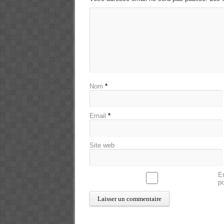
Nom
*
Email
*
Site web
En
p