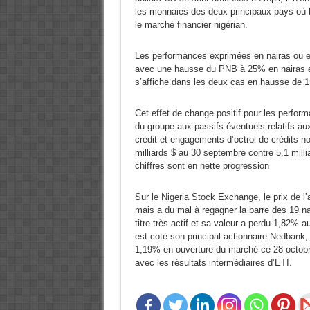
les monnaies des deux principaux pays où l
le marché financier nigérian.
Les performances exprimées en nairas ou en
avec une hausse du PNB à 25% en nairas et
s’affiche dans les deux cas en hausse de 15
Cet effet de change positif pour les perfo
du groupe aux passifs éventuels relatifs aux
crédit et engagements d’octroi de crédits no
milliards $ au 30 septembre contre 5,1 mil
chiffres sont en nette progression
Sur le Nigeria Stock Exchange, le prix de l’a
mais a du mal à regagner la barre des 19 n
titre très actif et sa valeur a perdu 1,82%
est coté son principal actionnaire Nedbank, l
1,19% en ouverture du marché ce 28 octobre 2
avec les résultats intermédiaires d’ETI.