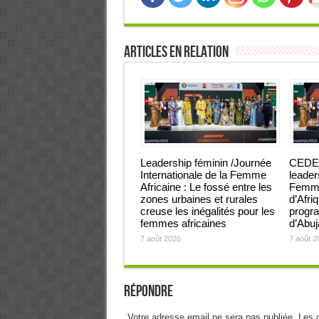
Articles en relation
Leadership féminin /Journée
CEDEA
Internationale de la Femme
leader
Africaine : Le fossé entre les
Femmes
zones urbaines et rurales
d’Afri
creuse les inégalités pour les
progra
femmes africaines
d’Abu
7 août 2026
7 août 2
Répondre
Votre adresse email ne sera pas publiée. Les 