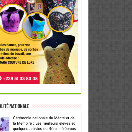
lité Nationale
Cérémonie nationale du Mérite et de
la Mémoire : Les meilleurs élèves et
quelques artistes du Bénin célébrées