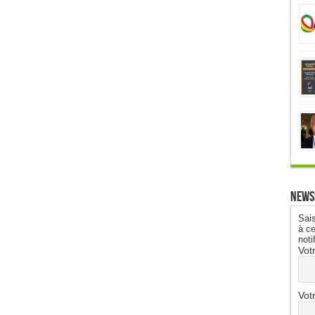
News
Sais
à ce
noti
Vot
Vot