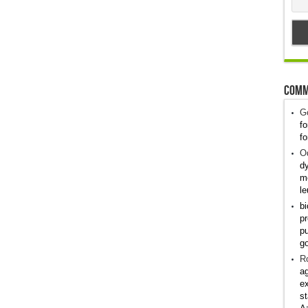
Comm
G
fo
fo
Od
dy
me
le
bi
pr
pu
g
R
ag
ex
st