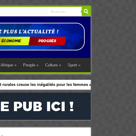
Afrique
»
People
»
Culture
»
Sport
»
 rurales creuse les inégalités pour les femmes africaines
le programme d’action régional d’Abuja.