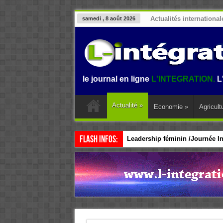
Actualités international
samedi , 8 août 2026
venue sur le journal en ligne
L'INTEGRATION.
L'informatio
Actualité
»
Economie
»
Agricult
Flash Infos:
Leadership féminin /Journée Int
CEDEAO / Accélérer le leadersh