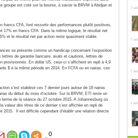
e groupe est coté sur la bourse, à savoir la BRVM à Abidjan et
7 ao
 francs CFA, font ressortir des performances plutôt positives,
 17% en francs CFA. Dans la même logique, le résultat net
% et le résultat net par action reste quasiment stable.
7 ao
rmances se présente comme un handicap concernant l’exposition
 lettres de garantie bancaire, avals et cautions, lettres de
n provisionnés. En dollar US, ceux-ci s’affichent en repli à 4,9
liards $ à la même période en 2014. En FCFA ou en nairas, ces
7 ao
ction s’est stabilisé ces 7 dernier jours autour de 18 nairas
airas du début du mois d’octobre. Sur la BRVM, ETI reste un
 au terme de la séance du 27 octobre 2015. A Johannesburg où
1 ao
a valeur des titres de ce dernier s’est affichée en repli de
015. Il est difficile cependant d’établir une relation directe
0