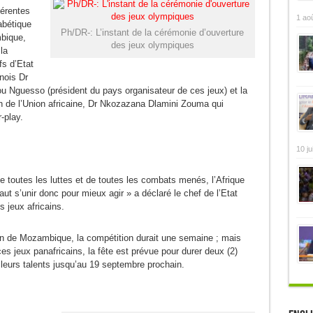
férentes
1 ao
abétique
Ph/DR-: L’instant de la cérémonie d’ouverture
bique,
des jeux olympiques
la
fs d’Etat
inois Dr
u Nguesso (président du pays organisateur de ces jeux) et la
 de l’Union africaine, Dr Nkozazana Dlamini Zouma qui
-play.
10 ju
 toutes les luttes et de toutes les combats menés, l’Afrique
aut s’unir donc pour mieux agir » a déclaré le chef de l’Etat
 jeux africains.
tion de Mozambique, la compétition durait une semaine ; mais
 ces jeux panafricains, la fête est prévue pour durer deux (2)
 leurs talents jusqu’au 19 septembre prochain.