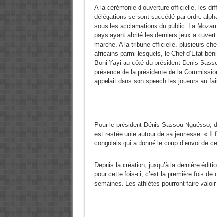
A la cérémonie d’ouverture officielle, les dif
délégations se sont succédé par ordre alph
sous les acclamations du public. La Mozam
pays ayant abrité les derniers jeux a ouvert 
marche. A la tribune officielle, plusieurs che
africains parmi lesquels, le Chef d’Etat bén
Boni Yayi au côté du président Denis Sasso
présence de la présidente de la Commission
appelait dans son speech les joueurs au fair
Pour le président Dénis Sassou Nguésso, de
est restée unie autour de sa jeunesse. « Il f
congolais qui a donné le coup d’envoi de ces
Depuis la création, jusqu’à la dernière édi
pour cette fois-ci, c’est la première fois de
semaines. Les athlètes pourront faire valoir