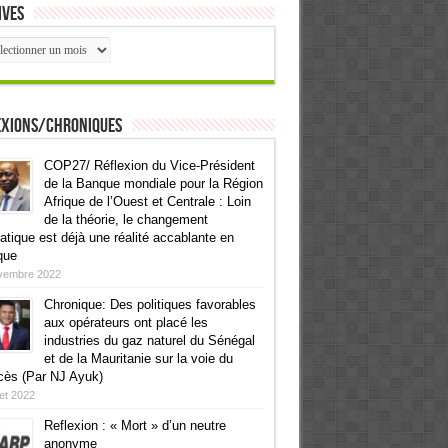
ives
ives
exions/Chroniques
COP27/ Réflexion du Vice-Président
de la Banque mondiale pour la Région
Afrique de l’Ouest et Centrale : Loin
de la théorie, le changement
atique est déjà une réalité accablante en
que
vembre 2022
Chronique: Des politiques favorables
aux opérateurs ont placé les
industries du gaz naturel du Sénégal
et de la Mauritanie sur la voie du
cès (Par NJ Ayuk)
llet 2022
Reflexion : « Mort » d’un neutre
anonyme