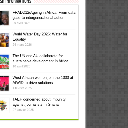
ish informations
FRADD12/Ageing in Africa: From data
gaps to intergenerational action
29 avril 2026
World Water Day 2026: Water for
Equality
24 mars 2026
The UN and AU collaborate for
sustainable development in Africa
10 avril 2025
West African women join the 1000 at
AfWID to drive solutions
1 février 2025
TAEF concerned about impunity
against journalists in Ghana
27 janvier 2025