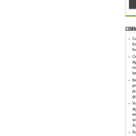
Comm
G
fo
fo
Od
dy
me
le
bi
pr
pu
g
R
ag
ex
st
A
R