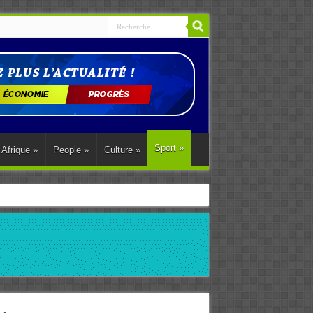
Sport
»
Afrique
»
People
»
Culture
»