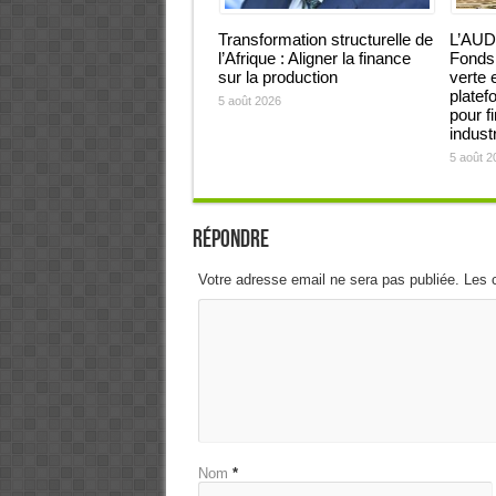
Transformation structurelle de
L’AUD
l’Afrique : Aligner la finance
Fonds 
sur la production
verte 
platef
5 août 2026
pour f
industr
5 août 2
Répondre
Votre adresse email ne sera pas publiée. Les 
Nom
*