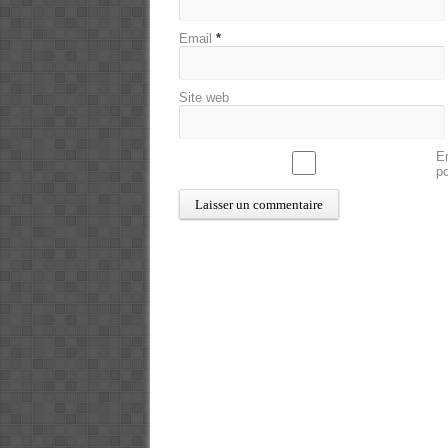
Email
*
Site web
En
p