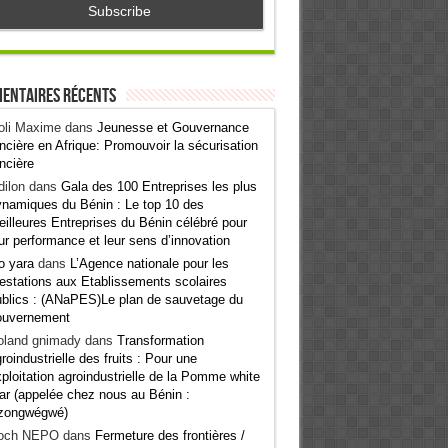
entaires récents
oli Maxime
dans
Jeunesse et Gouvernance
ncière en Afrique: Promouvoir la sécurisation
ncière
ilon
dans
Gala des 100 Entreprises les plus
namiques du Bénin : Le top 10 des
illeures Entreprises du Bénin célébré pour
ur performance et leur sens d’innovation
o yara
dans
L’Agence nationale pour les
estations aux Etablissements scolaires
blics : (ANaPES)Le plan de sauvetage du
ouvernement
oland gnimady
dans
Transformation
roindustrielle des fruits : Pour une
ploitation agroindustrielle de la Pomme white
ar (appelée chez nous au Bénin :
zongwégwé)
och NEPO
dans
Fermeture des frontières /